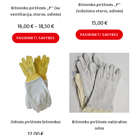
Bitininko pirštinės „P“
Bitininko pirštinės „P“ (su
(vidutinio storio, odinės)
ventiliacija, storos, odinės)
15,00
€
16,00
€
–
18,50
€
PASIRINKTI SAVYBES
PASIRINKTI SAVYBES
Odinės pirštinės bitininkui
Bitininko pirštinės natūralios
odos
12,00
€