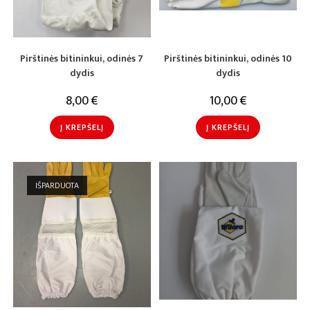
Pirštinės bitininkui, odinės 7
Pirštinės bitininkui, odinės 10
dydis
dydis
8,00
€
10,00
€
Į KREPŠELĮ
Į KREPŠELĮ
IŠPARDUOTA