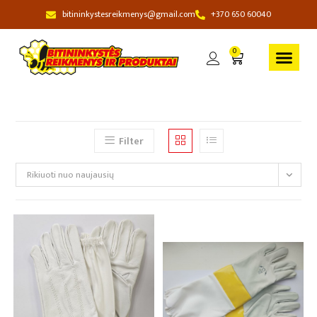
bitininkystesreikmenys@gmail.com
+370 650 60040
0
Filter
Rikiuoti nuo naujausių