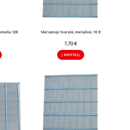
ėmeliu 12R
Skiriamoji tvorelė, metalinė, 10 R
7,70
€
Į KREPŠELĮ