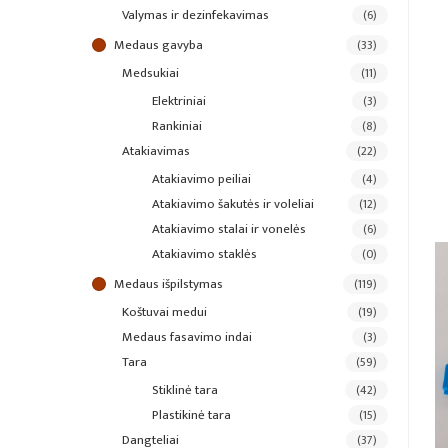
valymas ir dezinfekavimas
(6)
medaus gavyba
(33)
medsukiai
(11)
elektriniai
(3)
rankiniai
(8)
atakiavimas
(22)
atakiavimo peiliai
(4)
atakiavimo šakutės ir voleliai
(12)
atakiavimo stalai ir vonelės
(6)
atakiavimo staklės
(0)
medaus išpilstymas
(119)
koštuvai medui
(19)
medaus fasavimo indai
(3)
tara
(59)
stiklinė tara
(42)
plastikinė tara
(15)
dangteliai
(37)