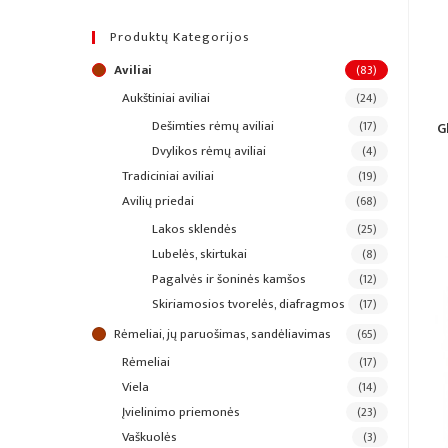
Produktų Kategorijos
aviliai
(83)
aukštiniai aviliai
(24)
dešimties rėmų aviliai
(17)
G
dvylikos rėmų aviliai
(4)
tradiciniai aviliai
(19)
avilių priedai
(68)
lakos sklendės
(25)
lubelės, skirtukai
(8)
pagalvės ir šoninės kamšos
(12)
skiriamosios tvorelės, diafragmos
(17)
rėmeliai, jų paruošimas, sandėliavimas
(65)
rėmeliai
(17)
viela
(14)
įvielinimo priemonės
(23)
vaškuolės
(3)