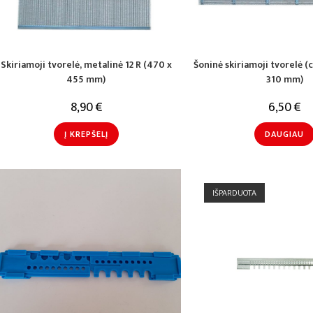
Skiriamoji tvorelė, metalinė 12 R (470 x
Šoninė skiriamoji tvorelė (
455 mm)
310 mm)
8,90
€
6,50
€
Į KREPŠELĮ
DAUGIAU
IŠPARDUOTA