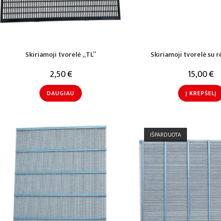
Skiriamoji tvorelė „TL”
Skiriamoji tvorelė su r
2,50
€
15,00
€
DAUGIAU
Į KREPŠELĮ
IŠPARDUOTA