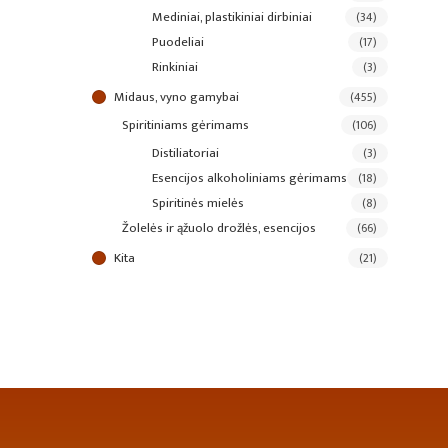
mediniai, plastikiniai dirbiniai
(34)
puodeliai
(17)
rinkiniai
(3)
midaus, vyno gamybai
(455)
spiritiniams gėrimams
(106)
distiliatoriai
(3)
esencijos alkoholiniams gėrimams
(18)
spiritinės mielės
(8)
žolelės ir ąžuolo drožlės, esencijos
(66)
kita
(21)