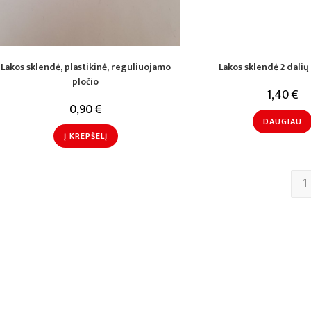
Lakos sklendė, plastikinė, reguliuojamo
Lakos sklendė 2 dali
pločio
1,40
€
0,90
€
DAUGIAU
Į KREPŠELĮ
1