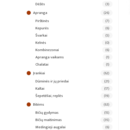
dėžės
(3)
apranga
(26)
pirštinės
(7)
kepurės
(6)
švarkai
(5)
kelnės
(0)
kombinezonai
(6)
apranga vaikams
(1)
chalatai
(1)
įrankiai
(62)
dūminės ir jų priedai
(21)
kaltai
(17)
šepetėliai, replės
(19)
bitėms
(63)
bičių gydymas
(15)
bičių maitinimas
(35)
medingieji augalai
(6)