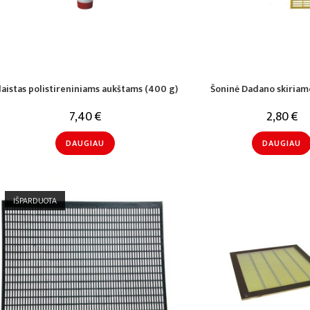
laistas polistireniniams aukštams (400 g)
Šoninė Dadano skiriamo
7,40
€
2,80
€
DAUGIAU
DAUGIAU
IŠPARDUOTA