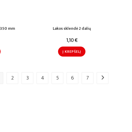
ų 350 mm
Lakos sklendė 2 dalių
1,10
€
Į KREPŠELĮ
2
3
4
5
6
7