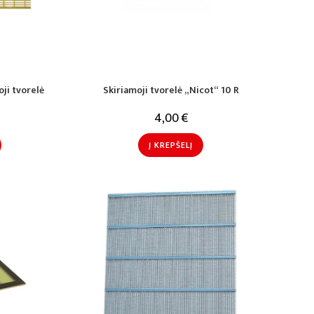
ji tvorelė
Skiriamoji tvorelė „Nicot“ 10 R
4,00
€
Į KREPŠELĮ