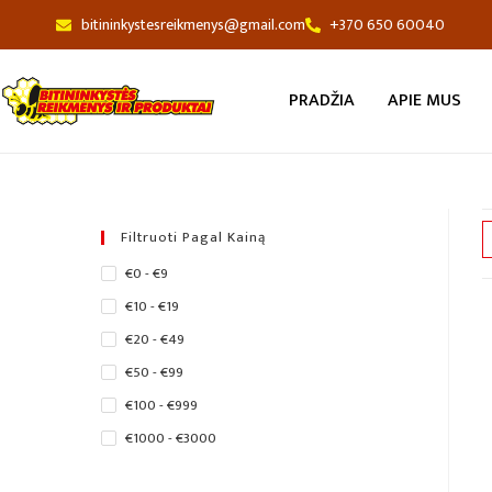
bitininkystesreikmenys@gmail.com
+370 650 60040
PRADŽIA
APIE MUS
Filtruoti Pagal Kainą
€0 - €9
€10 - €19
€20 - €49
€50 - €99
€100 - €999
€1000 - €3000