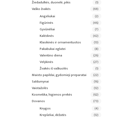
žiedadulkės, duonelė, pikis
(1)
vaško žvakės
(69)
angeliukai
(2)
figūrinės
(46)
gyvūnėliai
(7)
kalėdinės
(42)
klasikinės ir ornamentuotos
(13)
pakabukai eglutei
(8)
valentino diena
(26)
velykinės
(27)
žvakės iš vaškuolės
(1)
maisto papildai, gydomieji preparatai
(22)
saldumynai
(16)
vaistažolės
(12)
kosmetika, higienos prekės
(62)
dovanos
(73)
knygos
(4)
krepšeliai, dėžutės
(12)