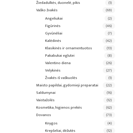
žiedadulkės, duonelė, pikis
(1)
vaško žvakės
(69)
angeliukai
(2)
figūrinės
(46)
gyvūnėliai
(7)
kalėdinės
(42)
klasikinės ir ornamentuotos
(13)
pakabukai eglutei
(8)
valentino diena
(26)
velykinės
(27)
žvakės iš vaškuolės
(1)
maisto papildai, gydomieji preparatai
(22)
saldumynai
(16)
vaistažolės
(12)
kosmetika, higienos prekės
(62)
dovanos
(73)
knygos
(4)
krepšeliai, dėžutės
(12)