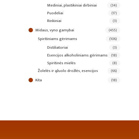
mediniai, plastikiniai dirbiniai
(34)
puodeliai
(17)
rinkiniai
(3)
midaus, vyno gamybai
(455)
spiritiniams gėrimams
(106)
distiliatoriai
(3)
esencijos alkoholiniams gėrimams
(18)
spiritinės mielės
(8)
žolelės ir ąžuolo drožlės, esencijos
(66)
kita
(18)