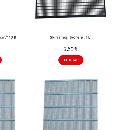
icot“ 10 R
Skiriamoji tvorelė „TL”
2,50
€
DAUGIAU