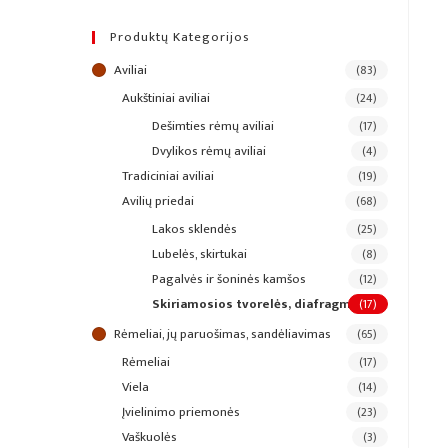
Produktų Kategorijos
aviliai
(83)
aukštiniai aviliai
(24)
dešimties rėmų aviliai
(17)
dvylikos rėmų aviliai
(4)
tradiciniai aviliai
(19)
avilių priedai
(68)
lakos sklendės
(25)
lubelės, skirtukai
(8)
pagalvės ir šoninės kamšos
(12)
skiriamosios tvorelės, diafragmos
(17)
rėmeliai, jų paruošimas, sandėliavimas
(65)
rėmeliai
(17)
viela
(14)
įvielinimo priemonės
(23)
vaškuolės
(3)