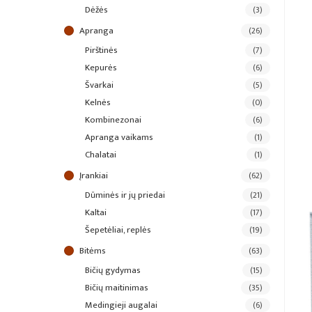
dėžės
(3)
apranga
(26)
pirštinės
(7)
kepurės
(6)
švarkai
(5)
kelnės
(0)
kombinezonai
(6)
apranga vaikams
(1)
chalatai
(1)
įrankiai
(62)
dūminės ir jų priedai
(21)
kaltai
(17)
šepetėliai, replės
(19)
bitėms
(63)
bičių gydymas
(15)
bičių maitinimas
(35)
medingieji augalai
(6)