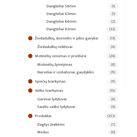
dangteliai 58mm
(1)
dangteliai 63mm
(1)
dangteliai 66mm
(2)
dangteliai 82mm
(32)
žiedadulkių, duonelės ir pikio gavyba
(13)
žiedadulkių rinktuvai
(4)
motinėlių veisimas ir priežiūra
(26)
motinėlių žymėjimas
(8)
narveliai ir izoliatoriai, gaudyklės
(11)
spiečių tvarkymas
(9)
vaško tvarkymas
(15)
gariniai lydytuvai
(8)
saulės vaško lydytuvai
(6)
produktai
(253)
dagtys žvakėms
(7)
medus
(0)