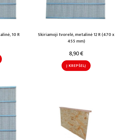
alinė, 10 R
Skiriamoji tvorelė, metalinė 12 R (470 x
455 mm)
8,90
€
Į KREPŠELĮ