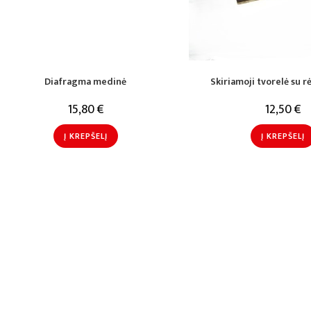
Diafragma medinė
Skiriamoji tvorelė su 
15,80
€
12,50
€
Į KREPŠELĮ
Į KREPŠELĮ