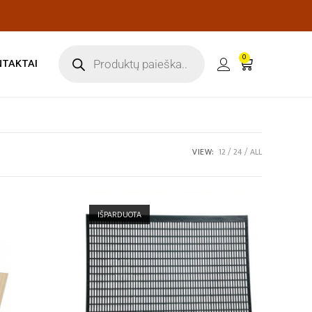
0
NTAKTAI
VIEW:
12
24
ALL
IŠPARDUOTA