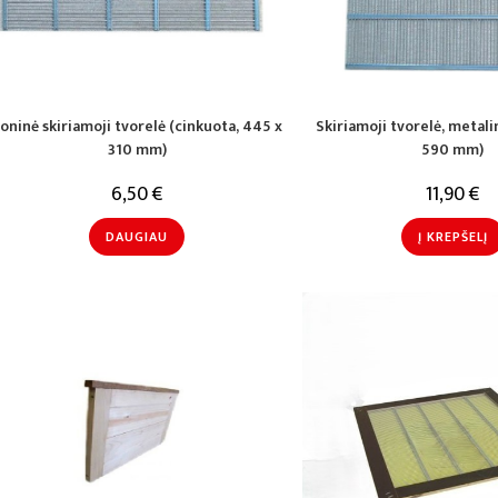
oninė skiriamoji tvorelė (cinkuota, 445 x
Skiriamoji tvorelė, metali
310 mm)
590 mm)
6,50
€
11,90
€
DAUGIAU
Į KREPŠELĮ