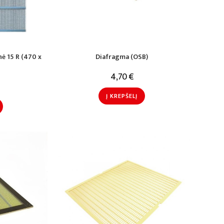
nė 15 R (470 x
Diafragma (OSB)
4,70
€
Į KREPŠELĮ