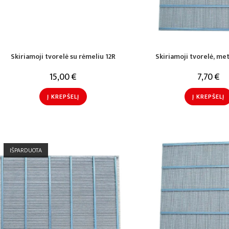
Skiriamoji tvorelė su rėmeliu 12R
Skiriamoji tvorelė, met
15,00
€
7,70
€
Į KREPŠELĮ
Į KREPŠELĮ
IŠPARDUOTA