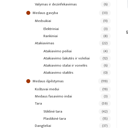
valymas ir dezinfekavimas
(6)
medaus gavyba
(33)
medsukiai
(11)
elektriniai
(3)
Š
rankiniai
(8)
atakiavimas
(22)
atakiavimo peiliai
(4)
atakiavimo šakutės ir voleliai
(12)
atakiavimo stalai ir vonelės
(6)
atakiavimo staklės
(0)
medaus išpilstymas
(119)
koštuvai medui
(19)
medaus fasavimo indai
(3)
tara
(59)
stiklinė tara
(42)
plastikinė tara
(15)
dangteliai
(37)