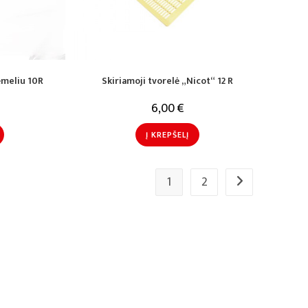
rėmeliu 10R
Skiriamoji tvorelė „Nicot“ 12 R
6,00
€
Į KREPŠELĮ
1
2