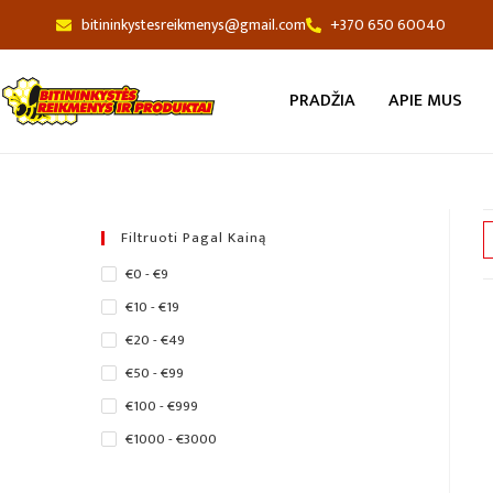
bitininkystesreikmenys@gmail.com
+370 650 60040
PRADŽIA
APIE MUS
Filtruoti Pagal Kainą
€0 - €9
€10 - €19
€20 - €49
€50 - €99
€100 - €999
€1000 - €3000