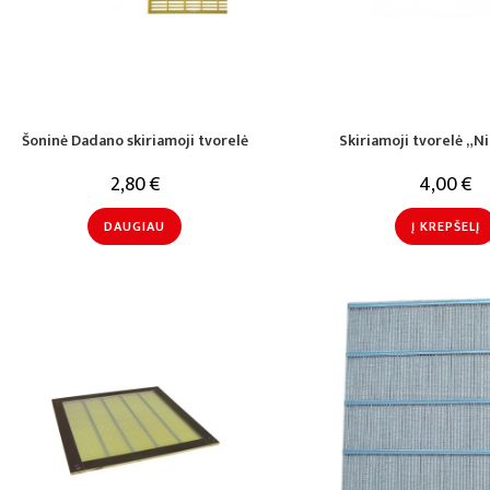
Šoninė Dadano skiriamoji tvorelė
Skiriamoji tvorelė „N
2,80
€
4,00
€
DAUGIAU
Į KREPŠELĮ