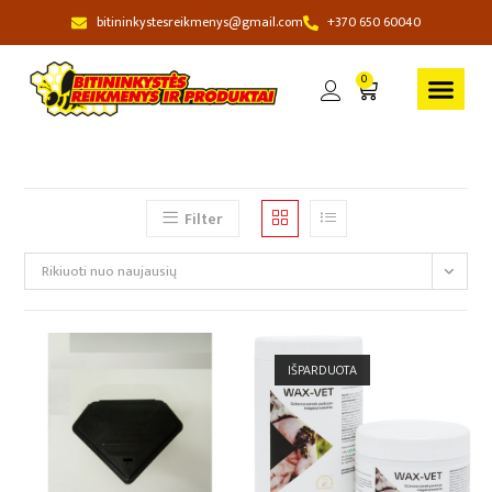
bitininkystesreikmenys@gmail.com
+370 650 60040
0
Filter
Rikiuoti nuo naujausių
IŠPARDUOTA