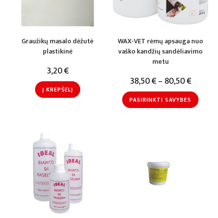
Graužikų masalo dėžutė
WAX-VET rėmų apsauga nuo
plastikinė
vaško kandžių sandėliavimo
metu
3,20
€
38,50
€
–
80,50
€
Į KREPŠELĮ
PASIRINKTI SAVYBES