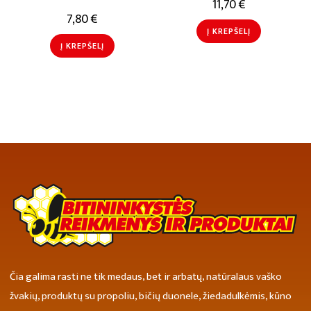
11,70
€
7,80
€
Į KREPŠELĮ
Į KREPŠELĮ
Čia galima rasti ne tik medaus, bet ir arbatų, natūralaus vaško
žvakių, produktų su propoliu, bičių duonele, žiedadulkėmis, kūno