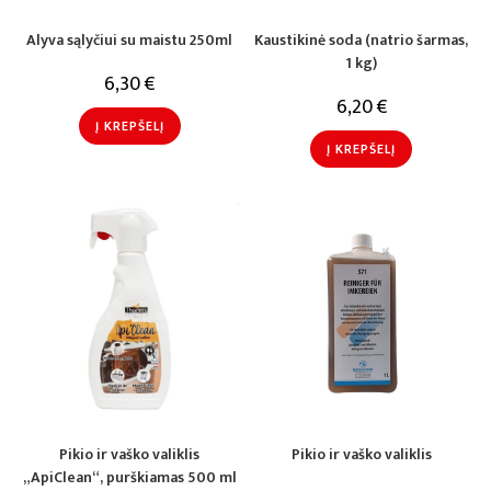
Alyva sąlyčiui su maistu 250ml
Kaustikinė soda (natrio šarmas,
1 kg)
6,30
€
6,20
€
Į KREPŠELĮ
Į KREPŠELĮ
Pikio ir vaško valiklis
Pikio ir vaško valiklis
„ApiClean“, purškiamas 500 ml