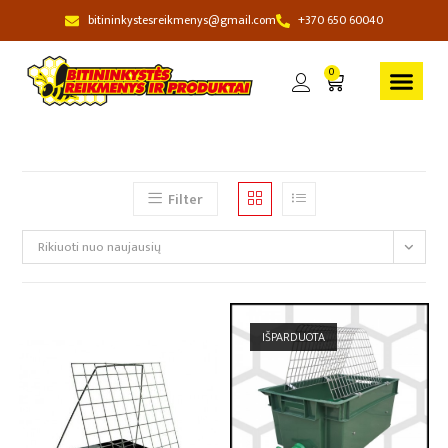
bitininkystesreikmenys@gmail.com
+370 650 60040
0
Filter
Rikiuoti nuo naujausių
IŠPARDUOTA