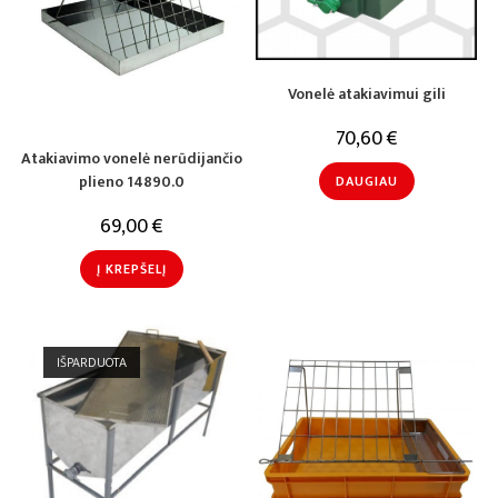
Vonelė atakiavimui gili
70,60
€
Atakiavimo vonelė nerūdijančio
plieno 14890.0
DAUGIAU
69,00
€
Į KREPŠELĮ
IŠPARDUOTA