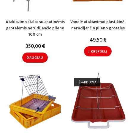
Atakiavimo stalas su apatinėmis
Vonelė atakiavimui plastikinė,
grotelėmis nerūdijančio plieno
nerūdijančio plieno grotelės
100 cm
49,50
€
350,00
€
Į KREPŠELĮ
DAUGIAU
IŠPARDUOTA