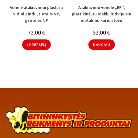
Vonelė atakiavimui plast. su
Atakiavimo vonelė „ER“,
vidiniu indu, sietelis NP,
plastikinė, su įdėklu ir dvipusiu
grotelės NP
metaliniu korių stovu
72,00
€
52,00
€
Į KREPŠELĮ
DAUGIAU