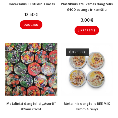
Universalus 8 l stiklinis indas
Plastikinis atsukamas dangtelis
Ø100 su anga ir kamščiu
12,50
€
3,00
€
DAUGIAU
Į KREPŠELĮ
IŠPARDUOTA
Metaliniai dangteliai „Asorti”
Metalinis dangtelis BEE MIX
82mm 20vnt
82mm 4 rūšys