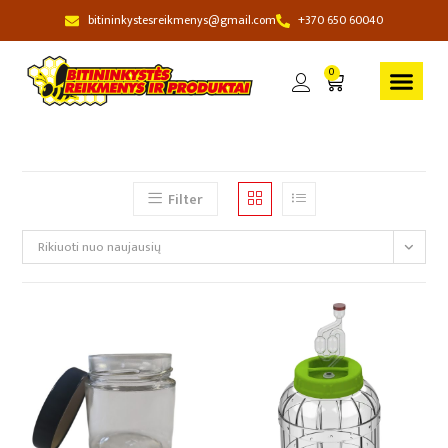
bitininkystesreikmenys@gmail.com
+370 650 60040
0
Filter
Rikiuoti nuo naujausių