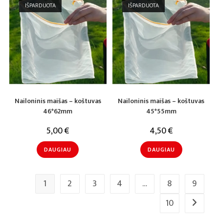
IŠPARDUOTA
IŠPARDUOTA
Nailoninis maišas – koštuvas
Nailoninis maišas – koštuvas
46*62mm
45*55mm
5,00
€
4,50
€
DAUGIAU
DAUGIAU
1
2
3
4
…
8
9
10