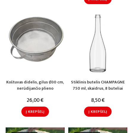
Koštuvas didelis, gilus Ø30 cm,
Stiklinis butelis CHAMPAGNE
nerūdijančio plieno
750 ml, skaidrus, 8 buteliai
26,00
€
8,50
€
Į KREPŠELĮ
Į KREPŠELĮ