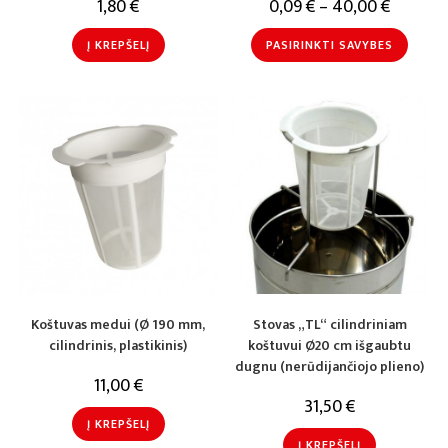
1,80
€
0,09
€
–
40,00
€
Į KREPŠELĮ
PASIRINKTI SAVYBES
Koštuvas medui (Ø 190 mm,
Stovas „TL“ cilindriniam
cilindrinis, plastikinis)
koštuvui Ø20 cm išgaubtu
dugnu (nerūdijančiojo plieno)
11,00
€
31,50
€
Į KREPŠELĮ
Į KREPŠELĮ