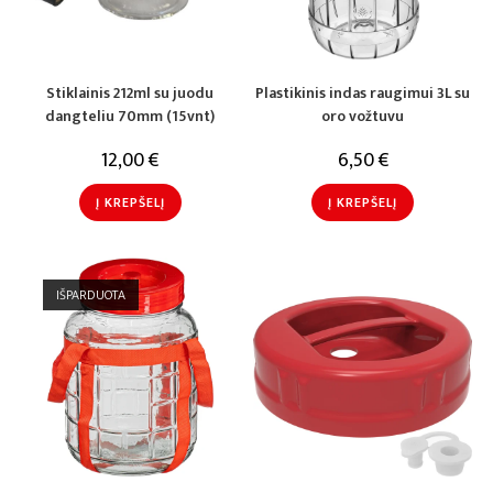
Stiklainis 212ml su juodu
Plastikinis indas raugimui 3L su
dangteliu 70mm (15vnt)
oro vožtuvu
12,00
€
6,50
€
Į KREPŠELĮ
Į KREPŠELĮ
IŠPARDUOTA