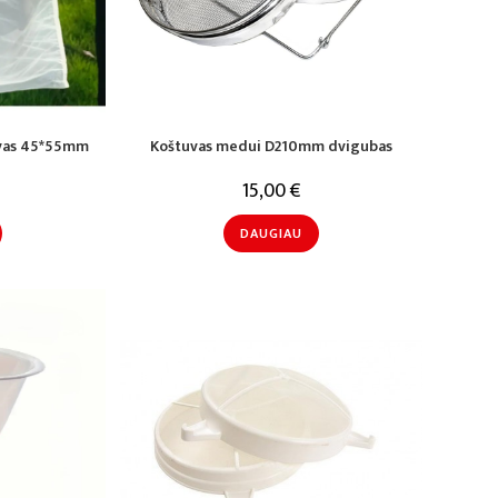
uvas 45*55mm
Koštuvas medui D210mm dvigubas
15,00
€
DAUGIAU