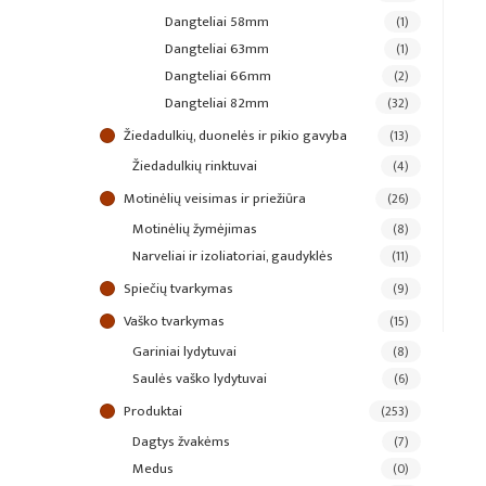
dangteliai 58mm
(1)
dangteliai 63mm
(1)
dangteliai 66mm
(2)
dangteliai 82mm
(32)
žiedadulkių, duonelės ir pikio gavyba
(13)
žiedadulkių rinktuvai
(4)
motinėlių veisimas ir priežiūra
(26)
motinėlių žymėjimas
(8)
narveliai ir izoliatoriai, gaudyklės
(11)
spiečių tvarkymas
(9)
vaško tvarkymas
(15)
gariniai lydytuvai
(8)
saulės vaško lydytuvai
(6)
produktai
(253)
dagtys žvakėms
(7)
medus
(0)