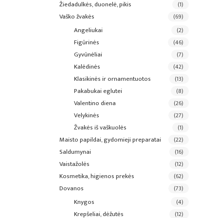
žiedadulkės, duonelė, pikis
(1)
vaško žvakės
(69)
angeliukai
(2)
figūrinės
(46)
gyvūnėliai
(7)
kalėdinės
(42)
klasikinės ir ornamentuotos
(13)
pakabukai eglutei
(8)
valentino diena
(26)
velykinės
(27)
žvakės iš vaškuolės
(1)
maisto papildai, gydomieji preparatai
(22)
saldumynai
(16)
vaistažolės
(12)
kosmetika, higienos prekės
(62)
dovanos
(73)
knygos
(4)
krepšeliai, dėžutės
(12)