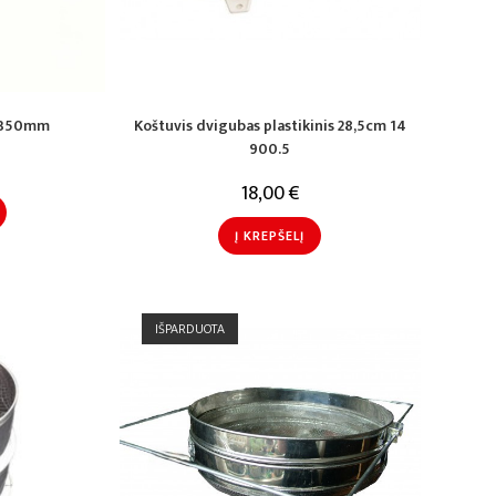
s 350mm
Koštuvis dvigubas plastikinis 28,5cm 14
900.5
18,00
€
Į KREPŠELĮ
IŠPARDUOTA