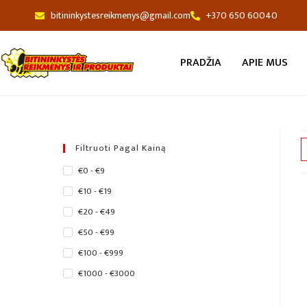
bitininkystesreikmenys@gmail.com
+370 650 60040
PRADŽIA
APIE MUS
Filtruoti Pagal Kainą
€0 - €9
€10 - €19
€20 - €49
€50 - €99
€100 - €999
€1000 - €3000