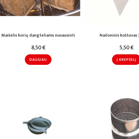
Maišelis korių dangteliams nusausinti
Nailoninis koštuva
8,50
€
5,50
€
DAUGIAU
Į KREPŠELĮ