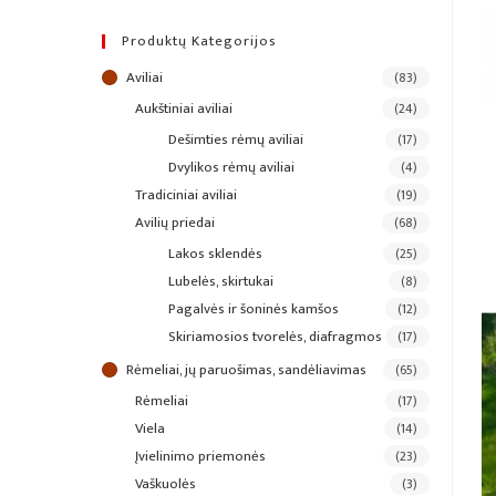
Produktų Kategorijos
aviliai
(83)
aukštiniai aviliai
(24)
dešimties rėmų aviliai
(17)
dvylikos rėmų aviliai
(4)
tradiciniai aviliai
(19)
avilių priedai
(68)
lakos sklendės
(25)
lubelės, skirtukai
(8)
pagalvės ir šoninės kamšos
(12)
skiriamosios tvorelės, diafragmos
(17)
rėmeliai, jų paruošimas, sandėliavimas
(65)
rėmeliai
(17)
viela
(14)
įvielinimo priemonės
(23)
vaškuolės
(3)