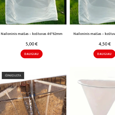
Nailoninis maišas – koštuvas 46*62mm
Nailoninis maišas – košt
5,00
€
4,50
€
DAUGIAU
DAUGIAU
IŠPARDUOTA