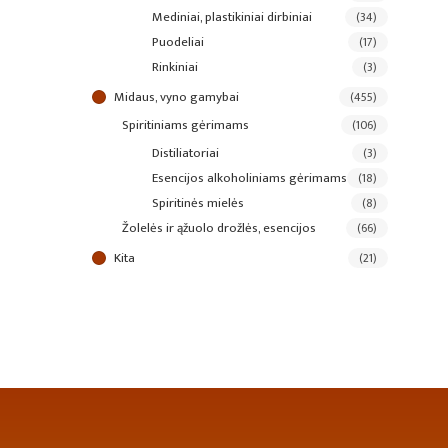
mediniai, plastikiniai dirbiniai
(34)
puodeliai
(17)
rinkiniai
(3)
midaus, vyno gamybai
(455)
spiritiniams gėrimams
(106)
distiliatoriai
(3)
esencijos alkoholiniams gėrimams
(18)
spiritinės mielės
(8)
žolelės ir ąžuolo drožlės, esencijos
(66)
kita
(21)