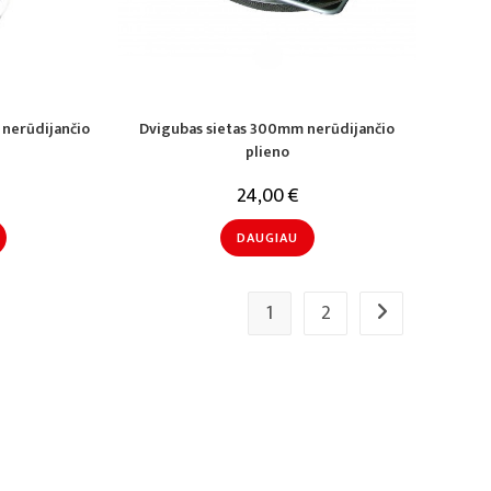
i nerūdijančio
Dvigubas sietas 300mm nerūdijančio
plieno
24,00
€
DAUGIAU
1
2