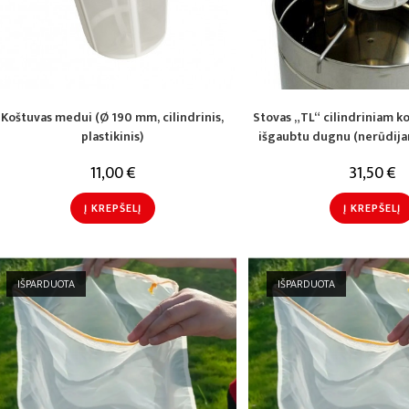
Koštuvas medui (Ø 190 mm, cilindrinis,
Stovas „TL“ cilindriniam k
plastikinis)
išgaubtu dugnu (nerūdijan
11,00
€
31,50
€
Į KREPŠELĮ
Į KREPŠELĮ
IŠPARDUOTA
IŠPARDUOTA