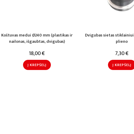
Koštuvas medui Ø240 mm (plastikas ir
Dvigubas sietas stiklainiu
nailonas, išgaubtas, dvigubas)
plieno
18,00
€
7,30
€
Į KREPŠELĮ
Į KREPŠELĮ