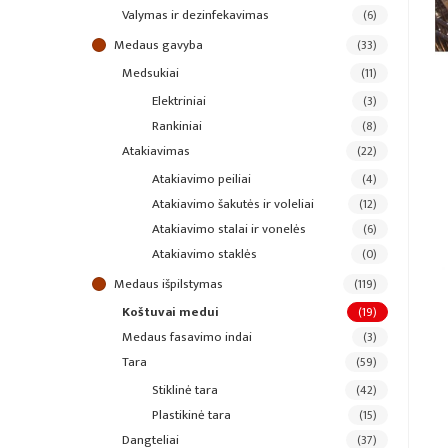
valymas ir dezinfekavimas
(6)
medaus gavyba
(33)
medsukiai
(11)
elektriniai
(3)
rankiniai
(8)
atakiavimas
(22)
atakiavimo peiliai
(4)
atakiavimo šakutės ir voleliai
(12)
atakiavimo stalai ir vonelės
(6)
atakiavimo staklės
(0)
medaus išpilstymas
(119)
koštuvai medui
(19)
medaus fasavimo indai
(3)
tara
(59)
stiklinė tara
(42)
plastikinė tara
(15)
dangteliai
(37)