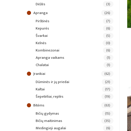
dėžės
(3)
apranga
(26)
pirštinės
(7)
kepurės
(6)
švarkai
(5)
kelnės
(0)
kombinezonai
(6)
apranga vaikams
(1)
chalatai
(1)
įrankiai
(62)
dūminės ir jų priedai
(21)
kaltai
(17)
šepetėliai, replės
(19)
bitėms
(63)
bičių gydymas
(15)
bičių maitinimas
(35)
medingieji augalai
(6)