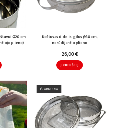
oštuvui Ø20 cm
Koštuvas didelis, gilus Ø30 cm,
čiojo plieno)
nerūdijančio plieno
26,00
€
Į KREPŠELĮ
IŠPARDUOTA