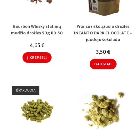
Bourbon Whisky statinių
Prancūziško ąžuolo drožlės
medžio drožlės 50g BB-50
INCANTO DARK CHOCOLATE –
juodojo šokolado
4,65
€
3,50
€
Į KREPŠELĮ
DAUGIAU
IŠPARDUOTA