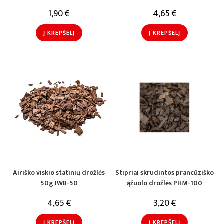
1,90
€
4,65
€
Į KREPŠELĮ
Į KREPŠELĮ
Airiško viskio statinių drožlės
Stipriai skrudintos prancūziško
50g IWB-50
ąžuolo drožlės PHM-100
4,65
€
3,20
€
Į KREPŠELĮ
Į KREPŠELĮ