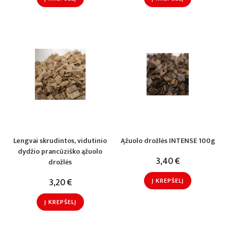
Lengvai skrudintos, vidutinio
Ąžuolo drožlės INTENSE 100g
dydžio prancūziško ąžuolo
3,40
€
drožlės
3,20
€
Į KREPŠELĮ
Į KREPŠELĮ