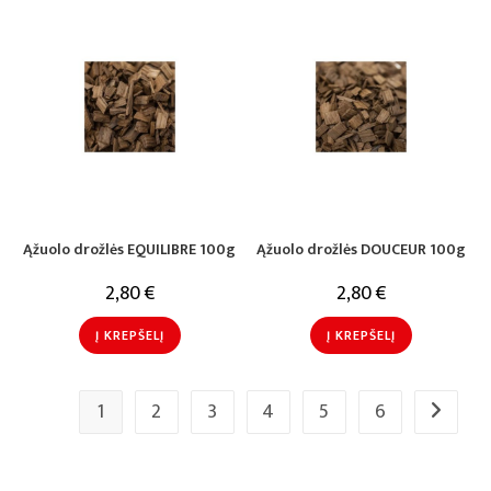
Ąžuolo drožlės EQUILIBRE 100g
Ąžuolo drožlės DOUCEUR 100g
2,80
€
2,80
€
Į KREPŠELĮ
Į KREPŠELĮ
1
2
3
4
5
6