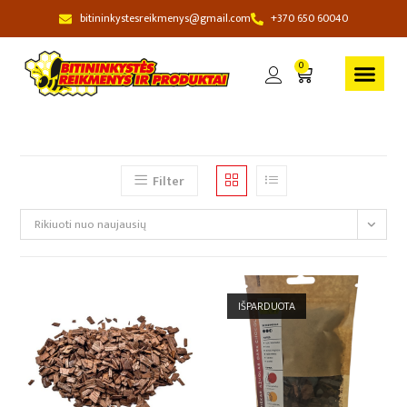
bitininkystesreikmenys@gmail.com
+370 650 60040
0
Filter
Rikiuoti nuo naujausių
IŠPARDUOTA