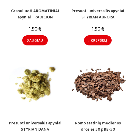
Granuliuoti AROMATINIAI
Presuoti universalūs apyniai
apyniai TRADICION
STYRIAN AURORA
1,90
€
1,90
€
DAUGIAU
Į KREPŠELĮ
Presuoti universalūs apyniai
Romo statinių medienos
STYRIAN DANA
drožlės 50g RB-50