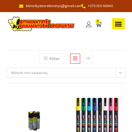
bitininkystesreikmenys@gmail.com
+370 650 60040
0
Filter
Rikiuoti nuo naujausių