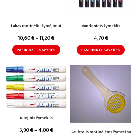
Lakas motinėlių žymėjimui
Vandeninis žymeklis
10,60
€
–
11,20
€
4,70
€
PASIRINKTI SAVYBES
PASIRINKTI SAVYBES
Aliejinis žymeklis
3,90
€
–
4,00
€
Gaubtelis motinėlėms žymėti su