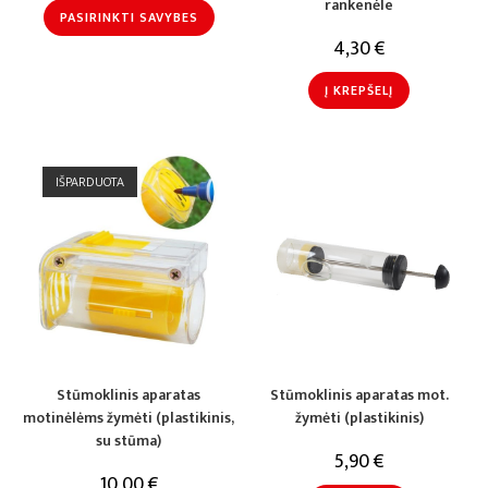
rankenėle
PASIRINKTI SAVYBES
4,30
€
Į KREPŠELĮ
IŠPARDUOTA
Stūmoklinis aparatas
Stūmoklinis aparatas mot.
motinėlėms žymėti (plastikinis,
žymėti (plastikinis)
su stūma)
5,90
€
10,00
€