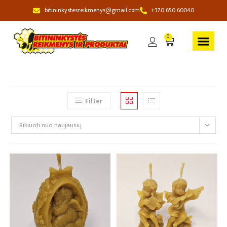
bitininkystesreikmenys@gmail.com
+370 650 60040
0
Filter
Rikiuoti nuo naujausių