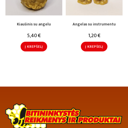
Kiaušinis su angelu
Angelas su instrumentu
5,40
€
1,20
€
Į KREPŠELĮ
Į KREPŠELĮ