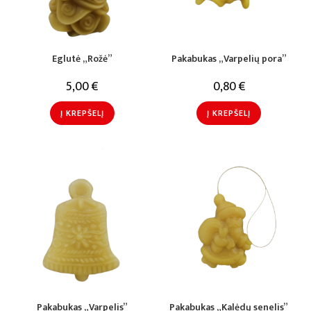
Eglutė „Rožė”
Pakabukas „Varpelių pora”
5,00
€
0,80
€
Į KREPŠELĮ
Į KREPŠELĮ
Pakabukas „Varpelis”
Pakabukas „Kalėdų senelis”