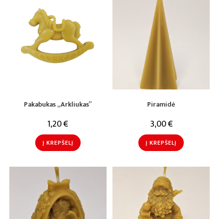
Pakabukas „Arkliukas”
Piramidė
1,20
€
3,00
€
Į KREPŠELĮ
Į KREPŠELĮ