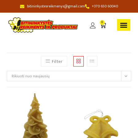
bitininkystesreikmenys@gmail.com
+370 650 60040
0
Filter
Rikiuoti nuo naujausių