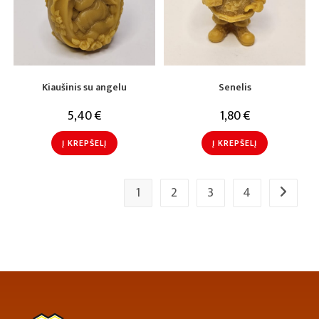
Kiaušinis su angelu
Senelis
5,40
€
1,80
€
Į KREPŠELĮ
Į KREPŠELĮ
1
2
3
4