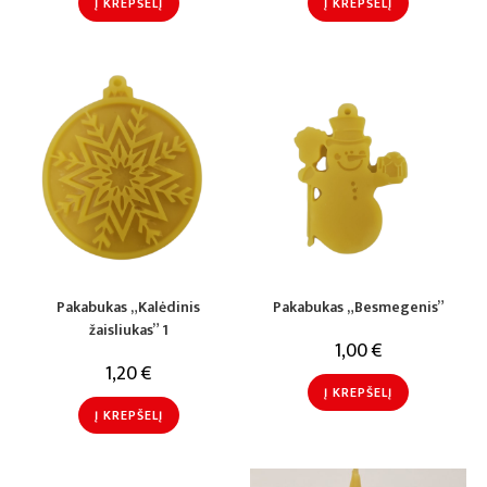
Į KREPŠELĮ
Į KREPŠELĮ
Pakabukas „Kalėdinis
Pakabukas „Besmegenis”
žaisliukas” 1
1,00
€
1,20
€
Į KREPŠELĮ
Į KREPŠELĮ