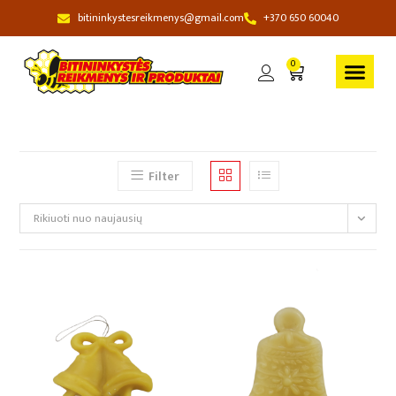
bitininkystesreikmenys@gmail.com
+370 650 60040
0
Filter
Rikiuoti nuo naujausių