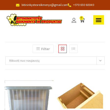
bitininkystesreikmenys@gmail.com
+370 650 60040
0
Filter
Rikiuoti nuo naujausių