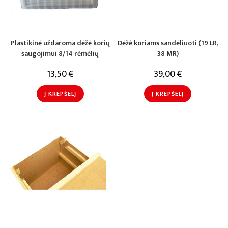
Plastikinė uždaroma dėžė korių
Dėžė koriams sandėliuoti (19 LR,
saugojimui 8/14 rėmėlių
38 MR)
13,50
€
39,00
€
Į KREPŠELĮ
Į KREPŠELĮ