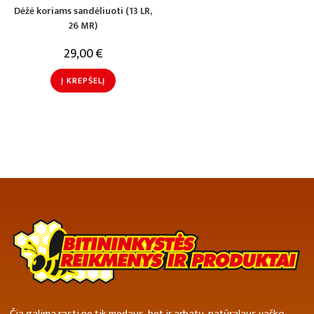
Dėžė koriams sandėliuoti (13 LR,
26 MR)
29,00
€
Į KREPŠELĮ
Čia galima rasti ne tik medaus, bet ir arbatų, natūralaus vaško