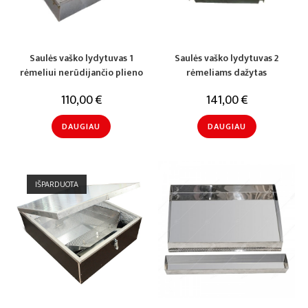
Saulės vaško lydytuvas 1
Saulės vaško lydytuvas 2
rėmeliui nerūdijančio plieno
rėmeliams dažytas
110,00
€
141,00
€
DAUGIAU
DAUGIAU
IŠPARDUOTA