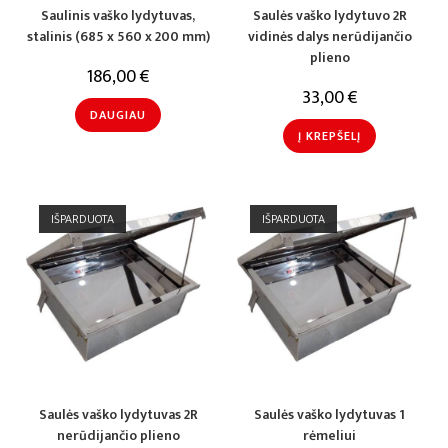
Saulinis vaško lydytuvas,
Saulės vaško lydytuvo 2R
stalinis (685 x 560 x 200 mm)
vidinės dalys nerūdijančio
plieno
186,00
€
33,00
€
DAUGIAU
Į KREPŠELĮ
IŠPARDUOTA
IŠPARDUOTA
Saulės vaško lydytuvas 2R
Saulės vaško lydytuvas 1
nerūdijančio plieno
rėmeliui