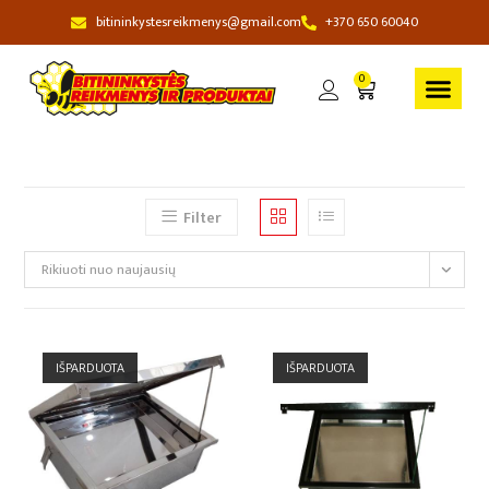
bitininkystesreikmenys@gmail.com
+370 650 60040
0
Filter
Rikiuoti nuo naujausių
IŠPARDUOTA
IŠPARDUOTA