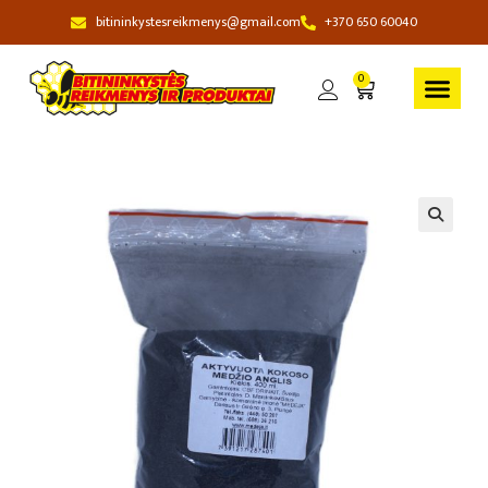
bitininkystesreikmenys@gmail.com
+370 650 60040
0