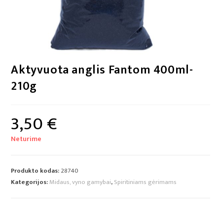
Aktyvuota anglis Fantom 400ml-
210g
3,50
€
Neturime
Produkto kodas:
28740
Kategorijos:
Midaus, vyno gamybai
,
Spiritiniams gėrimams