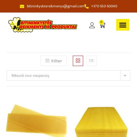
bitininkystesreikmenys@gmail.com
+370 650 60040
0
Filter
Rikiuoti nuo naujausių