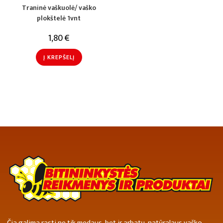
Traninė vaškuolė/ vaško
plokštelė 1vnt
1,80
€
Į KREPŠELĮ
Čia galima rasti ne tik medaus, bet ir arbatų, natūralaus vaško