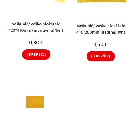
Vaškuolė/ vaško plokštelė
Vaškuolė/ vaško plokštelė
120*410mm (meduvinė) 1vnt
410*260mm (lizdinė) 1vnt
0,80
€
1,60
€
Į KREPŠELĮ
Į KREPŠELĮ