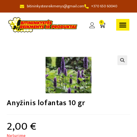
bitininkystesreikmenys@gmail.com
+370 650 60040
0
Anyžinis lofantas 10 gr
2,00
€
Neturime