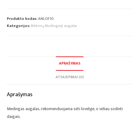
Produkto kodas:
ANLOF10
Kategorijos:
Bitėms
,
Medingieji augalai
APRAŠYMAS
ATSILIEPIMAI (0)
Aprašymas
Medingas augalas, rekomenduojama sėti lovelyje, o vėliau sodinti
daigais.