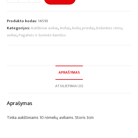
Produkto kodas:
14510
Kategorijos:
Aukštiniai aviliai
,
Aviliai
,
Avilių priedai
,
Dešimties rėmų
aviliai
,
Pagalvės ir šoninės kamšos
APRAŠYMAS
ATSILIEPIMAI (0)
Aprašymas
Tinka aukštiniams 10 rėmelių aviliams. Storis 3cm