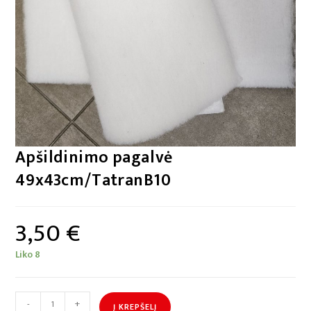
Apšildinimo pagalvė
49x43cm/TatranB10
3,50
€
Liko 8
-
+
Į KREPŠELĮ