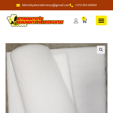
bitininkystesreikmenys@gmail.com
+370 650 60040
0