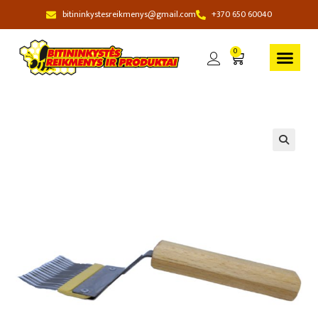
bitininkystesreikmenys@gmail.com
+370 650 60040
0