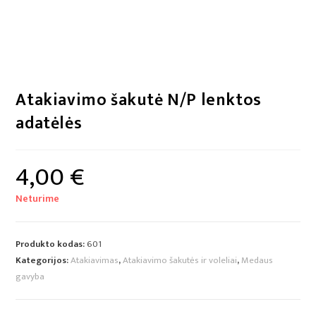
Atakiavimo šakutė N/P lenktos
adatėlės
4,00
€
Neturime
Produkto kodas:
601
Kategorijos:
Atakiavimas
,
Atakiavimo šakutės ir voleliai
,
Medaus
gavyba