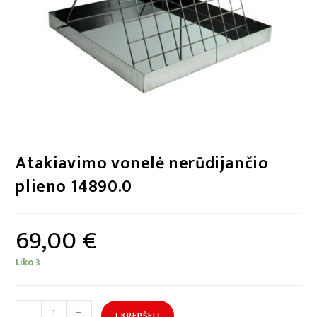
Atakiavimo vonelė nerūdijančio
plieno 14890.0
69,00
€
Liko 3
-
+
Į KREPŠELĮ