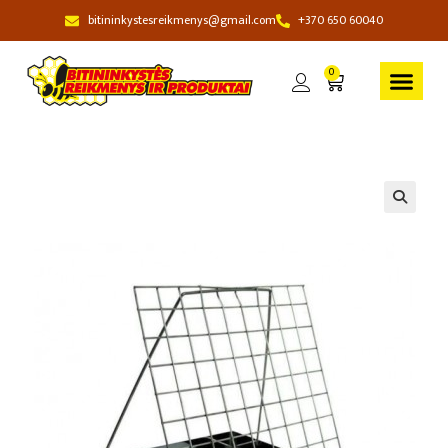
bitininkystesreikmenys@gmail.com
+370 650 60040
0