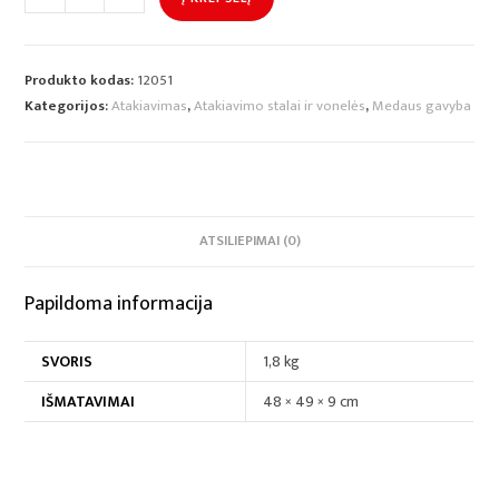
Produkto kodas:
12051
Kategorijos:
Atakiavimas
,
Atakiavimo stalai ir vonelės
,
Medaus gavyba
ATSILIEPIMAI (0)
Papildoma informacija
SVORIS
1,8 kg
IŠMATAVIMAI
48 × 49 × 9 cm