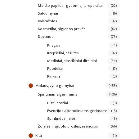
maisto papildai, gydomieji preparatai
(22)
saldumynai
(16)
vaistažolės
(12)
kosmetika, higienos prekės
(62)
dovanos
(73)
knygos
(4)
krepšeliai, dėžutės
(12)
mediniai, plastikiniai dirbiniai
(34)
puodeliai
(17)
rinkiniai
(3)
midaus, vyno gamybai
(455)
spiritiniams gėrimams
(106)
distiliatoriai
(3)
esencijos alkoholiniams gėrimams
(18)
spiritinės mielės
(8)
žolelės ir ąžuolo drožlės, esencijos
(66)
kita
(21)