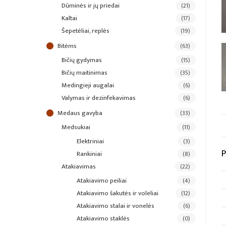
dūminės ir jų priedai
(21)
kaltai
(17)
šepetėliai, replės
(19)
bitėms
(63)
bičių gydymas
(15)
bičių maitinimas
(35)
medingieji augalai
(6)
valymas ir dezinfekavimas
(6)
medaus gavyba
(33)
medsukiai
(11)
elektriniai
(3)
P
rankiniai
(8)
atakiavimas
(22)
atakiavimo peiliai
(4)
atakiavimo šakutės ir voleliai
(12)
atakiavimo stalai ir vonelės
(6)
atakiavimo staklės
(0)