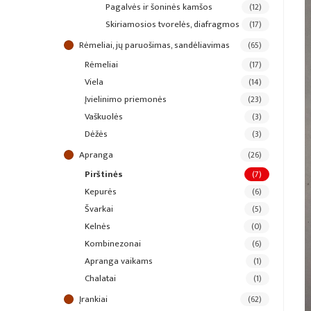
pagalvės ir šoninės kamšos
(12)
skiriamosios tvorelės, diafragmos
(17)
rėmeliai, jų paruošimas, sandėliavimas
(65)
rėmeliai
(17)
viela
(14)
įvielinimo priemonės
(23)
vaškuolės
(3)
dėžės
(3)
apranga
(26)
pirštinės
(7)
kepurės
(6)
švarkai
(5)
kelnės
(0)
kombinezonai
(6)
apranga vaikams
(1)
chalatai
(1)
įrankiai
(62)