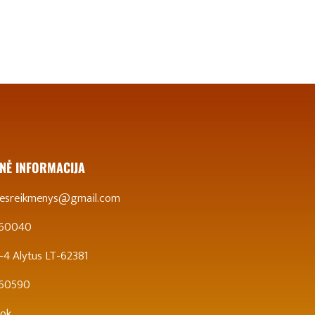
NĖ INFORMACIJA
stesreikmenys@gmail.com
 60040
 5-4 Alytus LT-62381
860590
ok