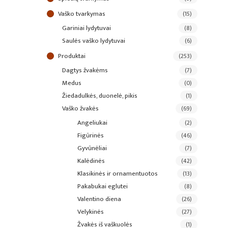
vaško tvarkymas
(15)
gariniai lydytuvai
(8)
saulės vaško lydytuvai
(6)
produktai
(253)
dagtys žvakėms
(7)
medus
(0)
žiedadulkės, duonelė, pikis
(1)
vaško žvakės
(69)
angeliukai
(2)
figūrinės
(46)
gyvūnėliai
(7)
kalėdinės
(42)
klasikinės ir ornamentuotos
(13)
pakabukai eglutei
(8)
valentino diena
(26)
velykinės
(27)
žvakės iš vaškuolės
(1)