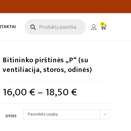
0
NTAKTAI
Bitininko pirštinės „P“ (su
ventiliacija, storos, odinės)
16,00
€
–
18,50
€
Pasirinkite savybę
DYDIS