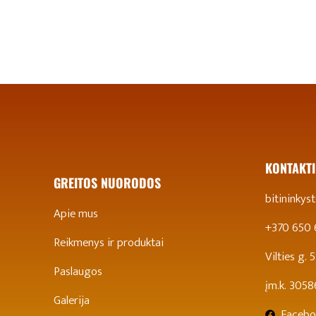
KONTAKTI
GREITOS NUORODOS
bitininky
Apie mus
+370 650
Reikmenys ir produktai
Vilties g.
Paslaugos
įm.k. 305
Galerija
Facebo