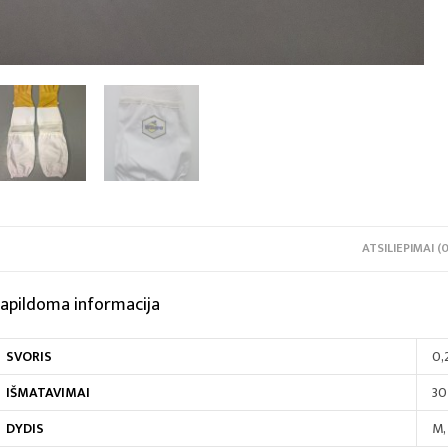
ATSILIEPIMAI (0
apildoma informacija
SVORIS
0,
IŠMATAVIMAI
30
DYDIS
M,