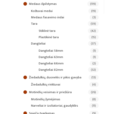
medaus išpilstymas
(119)
koštuvai medui
(19)
medaus fasavimo indai
(3)
tara
(59)
stiklinė tara
(42)
plastikinė tara
(15)
dangteliai
(37)
dangteliai 58mm
(1)
dangteliai 63mm
(1)
dangteliai 66mm
(2)
dangteliai 82mm
(32)
žiedadulkių, duonelės ir pikio gavyba
(13)
žiedadulkių rinktuvai
(4)
motinėlių veisimas ir priežiūra
(26)
motinėlių žymėjimas
(8)
narveliai ir izoliatoriai, gaudyklės
(11)
spiečių tvarkymas
(9)