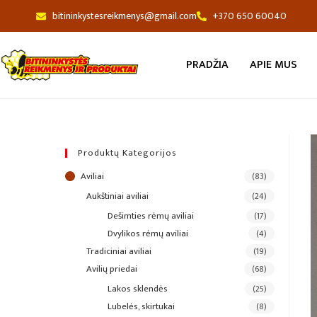
bitininkystesreikmenys@gmail.com
+370 650 60040
PRADŽIA
APIE MUS
Produktų Kategorijos
aviliai
(83)
aukštiniai aviliai
(24)
dešimties rėmų aviliai
(17)
dvylikos rėmų aviliai
(4)
tradiciniai aviliai
(19)
avilių priedai
(68)
lakos sklendės
(25)
lubelės, skirtukai
(8)