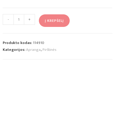
-
+
Į KREPŠELĮ
Produkto kodas:
114910
Kategorijos:
Apranga
,
Pirštinės