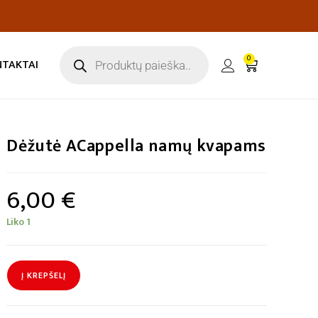
0
NTAKTAI
Dėžutė ACappella namų kvapams
6,00
€
Liko 1
Į KREPŠELĮ