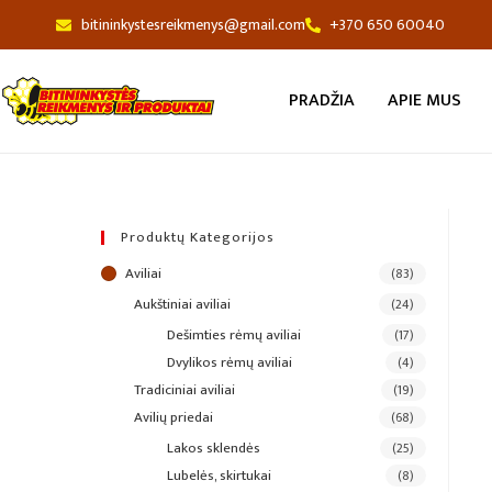
bitininkystesreikmenys@gmail.com
+370 650 60040
PRADŽIA
APIE MUS
Produktų Kategorijos
aviliai
(83)
aukštiniai aviliai
(24)
dešimties rėmų aviliai
(17)
dvylikos rėmų aviliai
(4)
tradiciniai aviliai
(19)
avilių priedai
(68)
lakos sklendės
(25)
lubelės, skirtukai
(8)