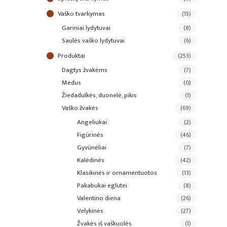
vaško tvarkymas
(15)
gariniai lydytuvai
(8)
saulės vaško lydytuvai
(6)
produktai
(253)
dagtys žvakėms
(7)
medus
(0)
žiedadulkės, duonelė, pikis
(1)
vaško žvakės
(69)
angeliukai
(2)
figūrinės
(46)
gyvūnėliai
(7)
kalėdinės
(42)
klasikinės ir ornamentuotos
(13)
pakabukai eglutei
(8)
valentino diena
(26)
velykinės
(27)
žvakės iš vaškuolės
(1)