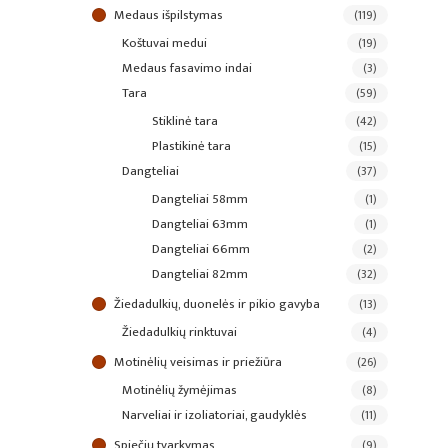
medaus išpilstymas
(119)
koštuvai medui
(19)
medaus fasavimo indai
(3)
tara
(59)
stiklinė tara
(42)
plastikinė tara
(15)
dangteliai
(37)
dangteliai 58mm
(1)
dangteliai 63mm
(1)
dangteliai 66mm
(2)
dangteliai 82mm
(32)
žiedadulkių, duonelės ir pikio gavyba
(13)
žiedadulkių rinktuvai
(4)
motinėlių veisimas ir priežiūra
(26)
motinėlių žymėjimas
(8)
narveliai ir izoliatoriai, gaudyklės
(11)
spiečių tvarkymas
(9)