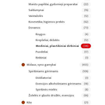
maisto papildai, gydomieji preparatai
(22)
saldumynai
(16)
vaistažolės
(12)
kosmetika, higienos prekės
(62)
dovanos
(73)
knygos
(4)
krepšeliai, dėžutės
(12)
mediniai, plastikiniai dirbiniai
(34)
puodeliai
(17)
rinkiniai
(3)
midaus, vyno gamybai
(455)
spiritiniams gėrimams
(106)
distiliatoriai
(3)
esencijos alkoholiniams gėrimams
(18)
spiritinės mielės
(8)
žolelės ir ąžuolo drožlės, esencijos
(66)
kita
(21)