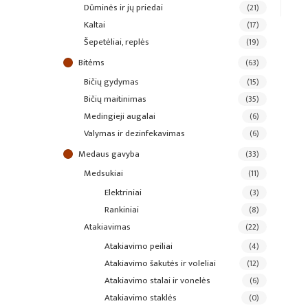
dūminės ir jų priedai
(21)
kaltai
(17)
šepetėliai, replės
(19)
bitėms
(63)
bičių gydymas
(15)
bičių maitinimas
(35)
medingieji augalai
(6)
valymas ir dezinfekavimas
(6)
medaus gavyba
(33)
medsukiai
(11)
elektriniai
(3)
rankiniai
(8)
atakiavimas
(22)
atakiavimo peiliai
(4)
atakiavimo šakutės ir voleliai
(12)
atakiavimo stalai ir vonelės
(6)
atakiavimo staklės
(0)