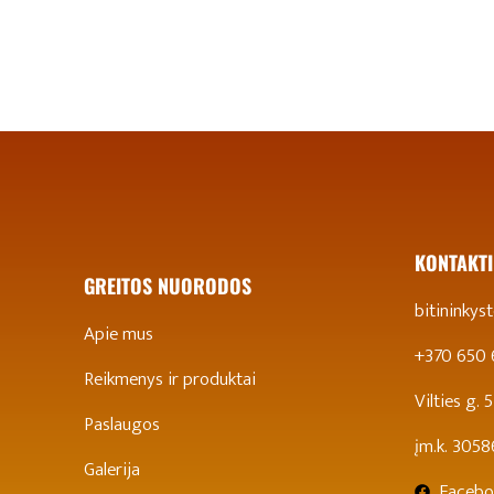
KONTAKTI
GREITOS NUORODOS
bitininky
Apie mus
+370 650
Reikmenys ir produktai
Vilties g.
Paslaugos
įm.k. 305
Galerija
Facebo