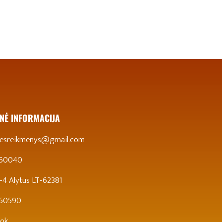
NĖ INFORMACIJA
stesreikmenys@gmail.com
 60040
 5-4 Alytus LT-62381
860590
ok