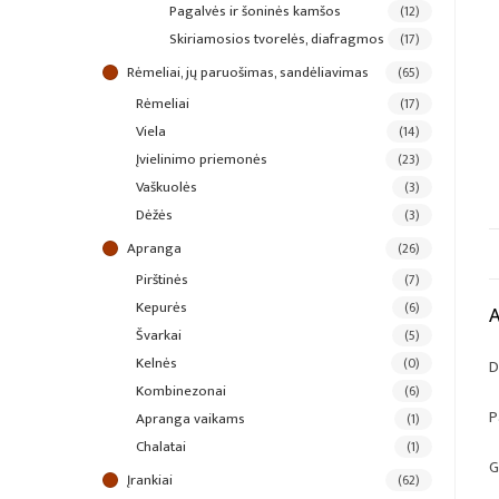
pagalvės ir šoninės kamšos
(12)
skiriamosios tvorelės, diafragmos
(17)
rėmeliai, jų paruošimas, sandėliavimas
(65)
rėmeliai
(17)
viela
(14)
įvielinimo priemonės
(23)
vaškuolės
(3)
dėžės
(3)
apranga
(26)
pirštinės
(7)
kepurės
(6)
švarkai
(5)
kelnės
(0)
D
kombinezonai
(6)
P
apranga vaikams
(1)
chalatai
(1)
G
įrankiai
(62)