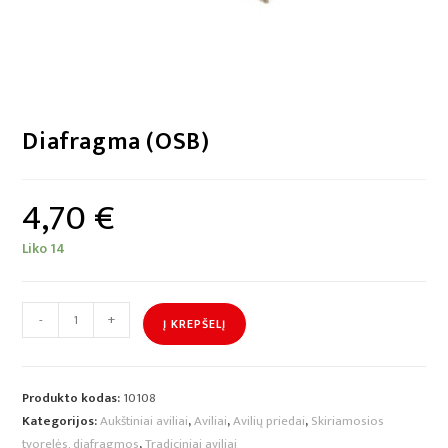
Diafragma (OSB)
4,70
€
Liko 14
-
+
Į KREPŠELĮ
Produkto kodas:
10108
Kategorijos:
Aukštiniai aviliai
,
Aviliai
,
Avilių priedai
,
Skiriamosios
tvorelės, diafragmos
,
Tradiciniai aviliai