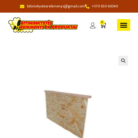
bitininkystesreikmenys@gmail.com
+370 650 60040
0