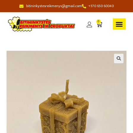
bitininkystesreikmenys@gmail.com
+370 650 60040
0