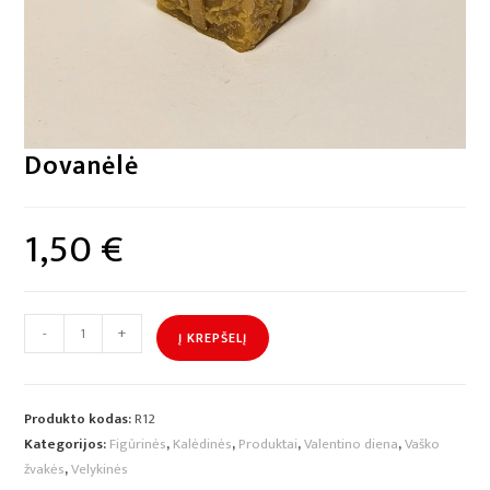
Dovanėlė
1,50
€
-
+
Į KREPŠELĮ
Produkto kodas:
R12
Kategorijos:
Figūrinės
,
Kalėdinės
,
Produktai
,
Valentino diena
,
Vaško
žvakės
,
Velykinės