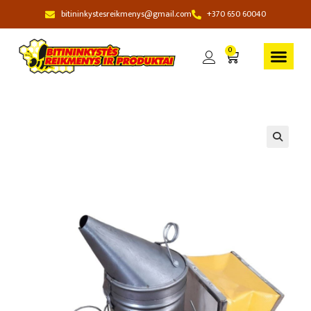
bitininkystesreikmenys@gmail.com
+370 650 60040
0