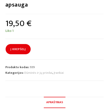
apsauga
19,50
€
Liko 1
Į KREPŠELĮ
Produkto kodas:
939
Kategorijos:
Dūminės ir jų priedai
,
Įrankiai
APRAŠYMAS