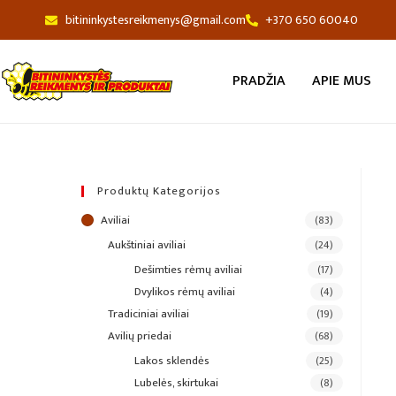
bitininkystesreikmenys@gmail.com
+370 650 60040
PRADŽIA
APIE MUS
Produktų Kategorijos
aviliai
(83)
aukštiniai aviliai
(24)
dešimties rėmų aviliai
(17)
dvylikos rėmų aviliai
(4)
tradiciniai aviliai
(19)
avilių priedai
(68)
lakos sklendės
(25)
lubelės, skirtukai
(8)