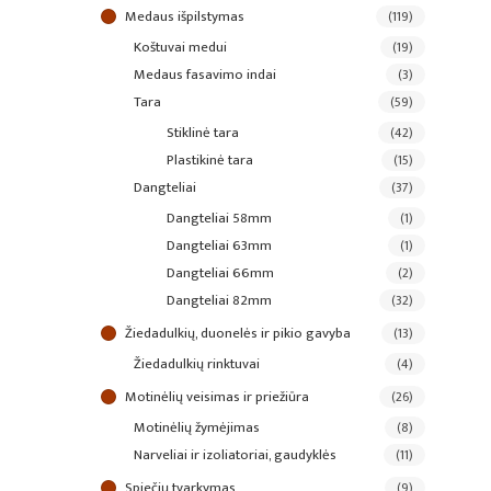
medaus išpilstymas
(119)
koštuvai medui
(19)
medaus fasavimo indai
(3)
tara
(59)
stiklinė tara
(42)
plastikinė tara
(15)
dangteliai
(37)
dangteliai 58mm
(1)
dangteliai 63mm
(1)
dangteliai 66mm
(2)
dangteliai 82mm
(32)
žiedadulkių, duonelės ir pikio gavyba
(13)
žiedadulkių rinktuvai
(4)
motinėlių veisimas ir priežiūra
(26)
motinėlių žymėjimas
(8)
narveliai ir izoliatoriai, gaudyklės
(11)
spiečių tvarkymas
(9)