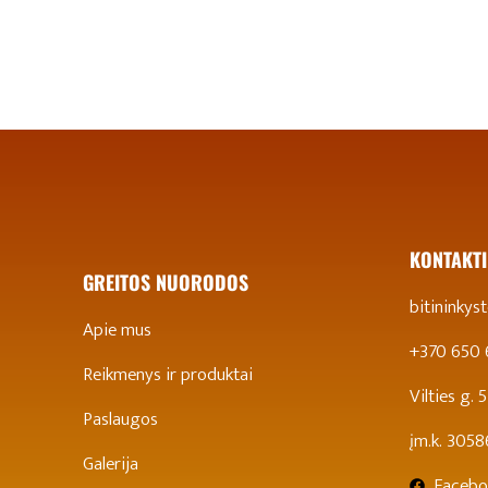
KONTAKTI
GREITOS NUORODOS
bitininky
Apie mus
+370 650
Reikmenys ir produktai
Vilties g.
Paslaugos
įm.k. 305
Galerija
Facebo