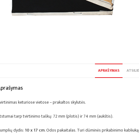
APRAŠYMAS
ATSILIE
Aprašymas
virtinimas keturiose vietose – prakaltos skylutės.
tstumai tarp tvirtinimo taškų: 72 mm (plotis) ir 74 mm (aukštis).
umplių dydis:
10 x 17 cm
. Odos pakaitalas. Turi dūminės prikabinimo kabliuką