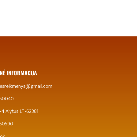
NĖ INFORMACIJA
stesreikmenys@gmail.com
 60040
 5-4 Alytus LT-62381
860590
ok