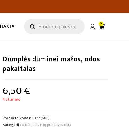
0
NTAKTAI
Dūmplės dūminei mažos, odos
pakaitalas
6,50
€
Neturime
Produkto kodas:
11122 (508)
Kategorijos:
Dūminės ir jų priedai
,
Įrankiai