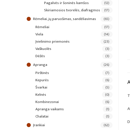
pagalvės ir šoninės kamšos
(12)
skiriamosios tvorelės, diafragmos
(17)
rėmeliai, jų paruošimas, sandėliavimas
(65)
rėmeliai
(17)
viela
(14)
įvielinimo priemonės
(23)
vaškuolės
(3)
dėžės
(3)
apranga
(26)
pirštinės
(7)
kepurės
(6)
švarkai
(5)
kelnės
(0)
T
kombinezonai
(6)
A
apranga vaikams
(1)
chalatai
(1)
D
įrankiai
(62)