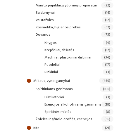
maisto papildai, gydomieji preparatai
(22)
saldumynai
(16)
vaistažolės
(12)
kosmetika, higienos prekės
(62)
dovanos
(73)
knygos
(4)
krepšeliai, dėžutės
(12)
mediniai, plastikiniai dirbiniai
(34)
puodeliai
(17)
rinkiniai
(3)
midaus, vyno gamybai
(455)
spiritiniams gėrimams
(106)
distiliatoriai
(3)
esencijos alkoholiniams gėrimams
(18)
spiritinės mielės
(8)
žolelės ir ąžuolo drožlės, esencijos
(66)
kita
(21)