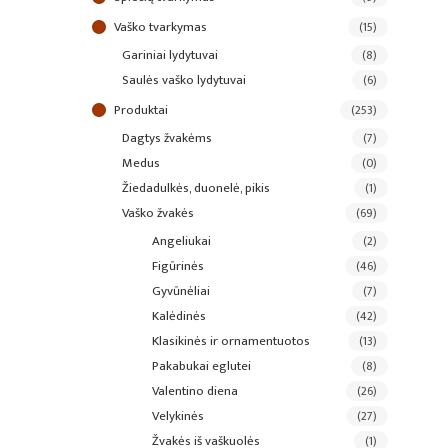
vaško tvarkymas
(15)
gariniai lydytuvai
(8)
saulės vaško lydytuvai
(6)
produktai
(253)
dagtys žvakėms
(7)
medus
(0)
žiedadulkės, duonelė, pikis
(1)
vaško žvakės
(69)
angeliukai
(2)
figūrinės
(46)
gyvūnėliai
(7)
kalėdinės
(42)
klasikinės ir ornamentuotos
(13)
pakabukai eglutei
(8)
valentino diena
(26)
velykinės
(27)
žvakės iš vaškuolės
(1)