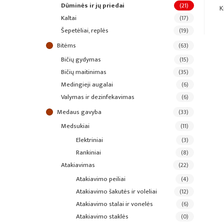
dūminės ir jų priedai
(21)
K
kaltai
(17)
šepetėliai, replės
(19)
bitėms
(63)
bičių gydymas
(15)
bičių maitinimas
(35)
medingieji augalai
(6)
valymas ir dezinfekavimas
(6)
medaus gavyba
(33)
medsukiai
(11)
elektriniai
(3)
rankiniai
(8)
atakiavimas
(22)
atakiavimo peiliai
(4)
atakiavimo šakutės ir voleliai
(12)
atakiavimo stalai ir vonelės
(6)
atakiavimo staklės
(0)