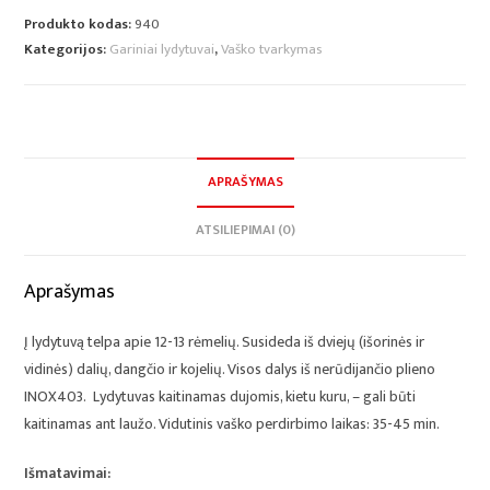
Produkto kodas:
940
Kategorijos:
Gariniai lydytuvai
,
Vaško tvarkymas
APRAŠYMAS
ATSILIEPIMAI (0)
Aprašymas
Į lydytuvą telpa apie 12-13 rėmelių. Susideda iš dviejų (išorinės ir
vidinės) dalių, dangčio ir kojelių. Visos dalys iš nerūdijančio plieno
INOX403. Lydytuvas kaitinamas dujomis, kietu kuru, – gali būti
kaitinamas ant laužo. Vidutinis vaško perdirbimo laikas: 35-45 min.
Išmatavimai: