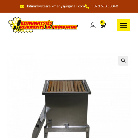
bitininkystesreikmenys@gmail.com
+370 650 60040
0