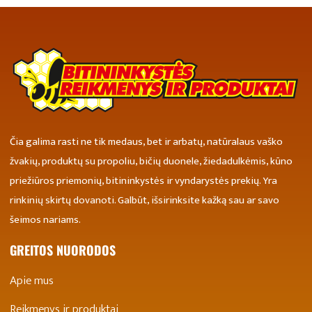
Čia galima rasti ne tik medaus, bet ir arbatų, natūralaus vaško
žvakių, produktų su propoliu, bičių duonele, žiedadulkėmis, kūno
priežiūros priemonių, bitininkystės ir vyndarystės prekių. Yra
rinkinių skirtų dovanoti. Galbūt, išsirinksite kažką sau ar savo
šeimos nariams.
GREITOS NUORODOS
Apie mus
Reikmenys ir produktai