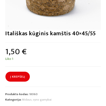
Itališkas kūginis kamštis 40×45/55
1,50
€
Liko 1
Į KREPŠELĮ
Produkto kodas:
18060
Kategorija:
Midaus, vyno gamybai