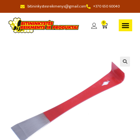
bitininkystesreikmenys@gmail.com
+370 650 60040
0