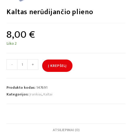
Kaltas nerūdijančio plieno
8,00
€
Liko 2
-
+
Į KREPŠELĮ
Produkto kodas:
147691
Kategorijos:
Įrankiai
,
Kaltai
ATSILIEPIMAI (0)