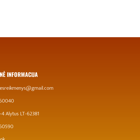
NĖ INFORMACIJA
stesreikmenys@gmail.com
 60040
 5-4 Alytus LT-62381
860590
ok