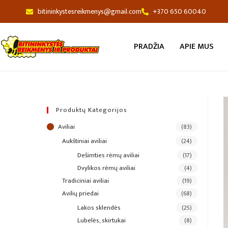
bitininkystesreikmenys@gmail.com
+370 650 60040
PRADŽIA
APIE MUS
Produktų Kategorijos
aviliai
(83)
aukštiniai aviliai
(24)
dešimties rėmų aviliai
(17)
dvylikos rėmų aviliai
(4)
tradiciniai aviliai
(19)
avilių priedai
(68)
lakos sklendės
(25)
lubelės, skirtukai
(8)