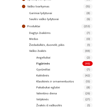
vaško tvarkymas
(15)
gariniai lydytuvai
(8)
saulės vaško lydytuvai
(6)
produktai
(253)
dagtys žvakėms
(7)
medus
(0)
žiedadulkės, duonelė, pikis
(1)
vaško žvakės
(69)
angeliukai
(2)
figūrinės
(46)
gyvūnėliai
(7)
kalėdinės
(42)
klasikinės ir ornamentuotos
(13)
pakabukai eglutei
(8)
valentino diena
(26)
velykinės
(27)
žvakės iš vaškuolės
(1)