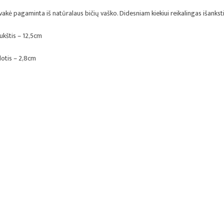
vakė pagaminta iš natūralaus bičių vaško. Didesniam kiekiui reikalingas išankst
ukštis – 12,5cm
lotis – 2,8cm