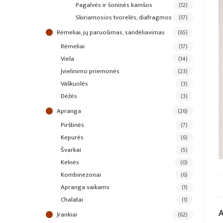
pagalvės ir šoninės kamšos
(12)
skiriamosios tvorelės, diafragmos
(17)
rėmeliai, jų paruošimas, sandėliavimas
(65)
rėmeliai
(17)
viela
(14)
įvielinimo priemonės
(23)
vaškuolės
(3)
dėžės
(3)
apranga
(26)
pirštinės
(7)
kepurės
(6)
švarkai
(5)
kelnės
(0)
kombinezonai
(6)
apranga vaikams
(1)
chalatai
(1)
įrankiai
(62)