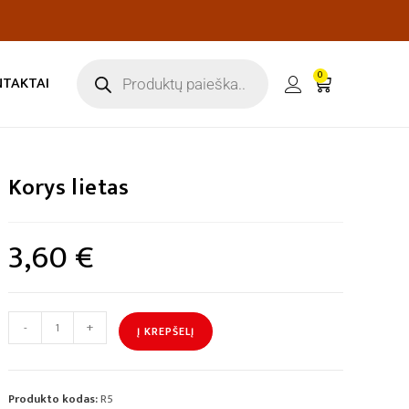
0
NTAKTAI
Korys lietas
3,60
€
-
+
Į KREPŠELĮ
Produkto kodas:
R5