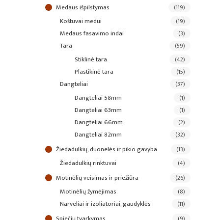
medaus išpilstymas
(119)
koštuvai medui
(19)
medaus fasavimo indai
(3)
tara
(59)
stiklinė tara
(42)
plastikinė tara
(15)
dangteliai
(37)
dangteliai 58mm
(1)
dangteliai 63mm
(1)
dangteliai 66mm
(2)
dangteliai 82mm
(32)
žiedadulkių, duonelės ir pikio gavyba
(13)
žiedadulkių rinktuvai
(4)
motinėlių veisimas ir priežiūra
(26)
motinėlių žymėjimas
(8)
narveliai ir izoliatoriai, gaudyklės
(11)
spiečių tvarkymas
(9)