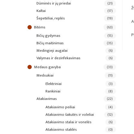
dūminės ir jų priedai
(21)
Ž
kaltai
(17)
šepetėliai, replės
(19)
A
bitėms
(63)
P
bičių gydymas
(15)
bičių maitinimas
(35)
medingieji augalai
(6)
valymas ir dezinfekavimas
(6)
medaus gavyba
(33)
medsukiai
(11)
elektriniai
(3)
rankiniai
(8)
atakiavimas
(22)
atakiavimo peiliai
(4)
atakiavimo šakutės ir voleliai
(12)
atakiavimo stalai ir vonelės
(6)
atakiavimo staklės
(0)