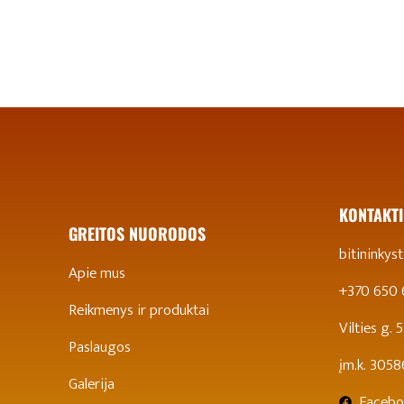
KONTAKTI
GREITOS NUORODOS
bitininky
Apie mus
+370 650
Reikmenys ir produktai
Vilties g.
Paslaugos
įm.k. 305
Galerija
Facebo