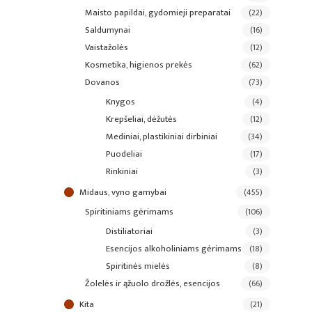
maisto papildai, gydomieji preparatai
(22)
saldumynai
(16)
vaistažolės
(12)
kosmetika, higienos prekės
(62)
dovanos
(73)
knygos
(4)
krepšeliai, dėžutės
(12)
mediniai, plastikiniai dirbiniai
(34)
puodeliai
(17)
rinkiniai
(3)
midaus, vyno gamybai
(455)
spiritiniams gėrimams
(106)
distiliatoriai
(3)
esencijos alkoholiniams gėrimams
(18)
spiritinės mielės
(8)
žolelės ir ąžuolo drožlės, esencijos
(66)
kita
(21)