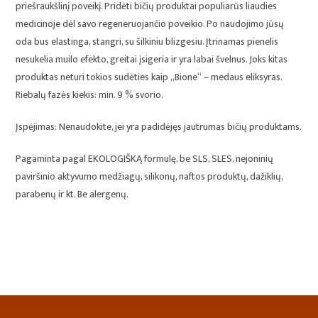
priešraukšlinį poveikį. Pridėti bičių produktai populiarūs liaudies
medicinoje dėl savo regeneruojančio poveikio. Po naudojimo jūsų
oda bus elastinga, stangri, su šilkiniu blizgesiu. Įtrinamas pienelis
nesukelia muilo efekto, greitai įsigeria ir yra labai švelnus. Joks kitas
produktas neturi tokios sudėties kaip „Bione“ – medaus eliksyras.
Riebalų fazės kiekis: min. 9 % svorio.
Įspėjimas: Nenaudokite, jei yra padidėjęs jautrumas bičių produktams.
Pagaminta pagal EKOLOGIŠKĄ formulę, be SLS, SLES, nejoninių
paviršinio aktyvumo medžiagų, silikonų, naftos produktų, dažiklių,
parabenų ir kt. Be alergenų.