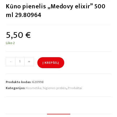
Kūno pienelis „Medovy elixir” 500
ml 29.80964
5,50
€
Liko 2
-
+
Į KREPŠELĮ
Produkto kodas:
620998
Kategorijos:
Kosmetika, higienos prekės
,
Produktai