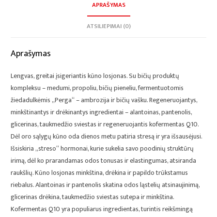
APRAŠYMAS
ATSILIEPIMAI (0)
Aprašymas
Lengvas, greitai įsigeriantis kūno losjonas. Su bičių produktų
kompleksu – medumi, propoliu, bičių pieneliu, fermentuotomis
žiedadulkėmis „Perga“ – ambrozija ir bičių vašku. Regeneruojantys,
minkštinantys ir drėkinantys ingredientai – alantoinas, pantenolis,
glicerinas, taukmedžio sviestas ir regeneruojantis kofermentas Q10.
Dėl oro sąlygų kūno oda dienos metu patiria stresą ir yra išsausėjusi.
Išsiskiria „streso“ hormonai, kurie sukelia savo poodinių struktūrų
irimą, dėl ko prarandamas odos tonusas ir elastingumas, atsiranda
raukšlių. Kūno losjonas minkština, drėkina ir papildo trūkstamus
riebalus. Alantoinas ir pantenolis skatina odos ląstelių atsinaujinimą,
glicerinas drėkina, taukmedžio sviestas sutepa ir minkština.
Kofermentas Q10 yra populiarus ingredientas, turintis reikšmingą