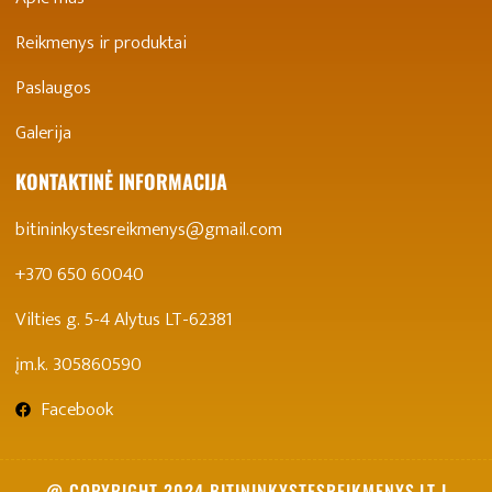
Reikmenys ir produktai
Paslaugos
Galerija
KONTAKTINĖ INFORMACIJA
bitininkystesreikmenys@gmail.com
+370 650 60040
Vilties g. 5-4 Alytus LT-62381
įm.k. 305860590
Facebook
@ COPYRIGHT 2024 BITININKYSTESREIKMENYS.LT I