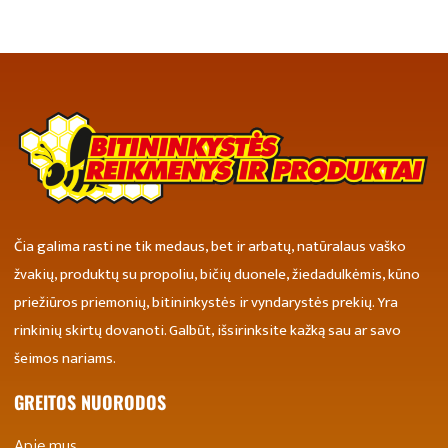
Čia galima rasti ne tik medaus, bet ir arbatų, natūralaus vaško
žvakių, produktų su propoliu, bičių duonele, žiedadulkėmis, kūno
priežiūros priemonių, bitininkystės ir vyndarystės prekių. Yra
rinkinių skirtų dovanoti. Galbūt, išsirinksite kažką sau ar savo
šeimos nariams.
GREITOS NUORODOS
Apie mus