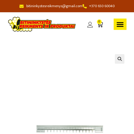
bitininkystesreikmenys@gmail.com
+370 650 60040
0