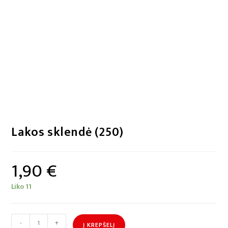
Lakos sklendė (250)
1,90
€
Liko 11
-
+
Į KREPŠELĮ