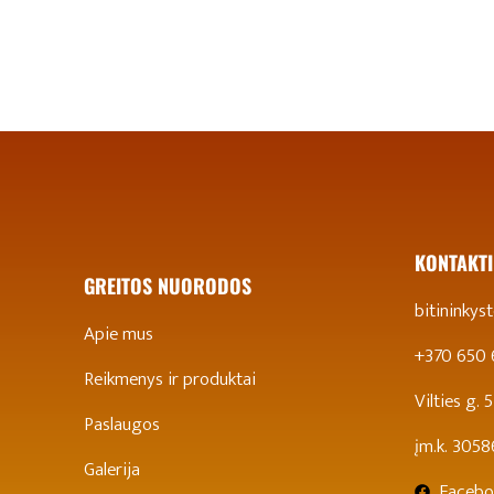
KONTAKTI
GREITOS NUORODOS
bitininky
Apie mus
+370 650
Reikmenys ir produktai
Vilties g.
Paslaugos
įm.k. 305
Galerija
Facebo