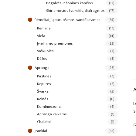
pagalvės ir šoninės kamšos
(12)
skiriamosios tvorelės, diafragmos
(17)
rėmeliai, jų paruošimas, sandėliavimas
(65)
rėmeliai
(17)
viela
(14)
įvielinimo priemonės
(23)
vaškuolės
(3)
dėžės
(3)
apranga
(26)
pirštinės
(7)
kepurės
(6)
švarkai
(5)
kelnės
(0)
L
kombinezonai
(6)
S
apranga vaikams
(1)
chalatai
(1)
G
įrankiai
(62)