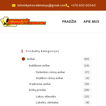
bitininkystesreikmenys@gmail.com
+370 650 60040
PRADŽIA
APIE MUS
Produktų Kategorijos
aviliai
(83)
aukštiniai aviliai
(24)
dešimties rėmų aviliai
(17)
dvylikos rėmų aviliai
(4)
tradiciniai aviliai
(19)
avilių priedai
(68)
lakos sklendės
(25)
lubelės, skirtukai
(8)