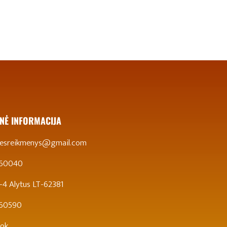
NĖ INFORMACIJA
stesreikmenys@gmail.com
 60040
 5-4 Alytus LT-62381
860590
ok