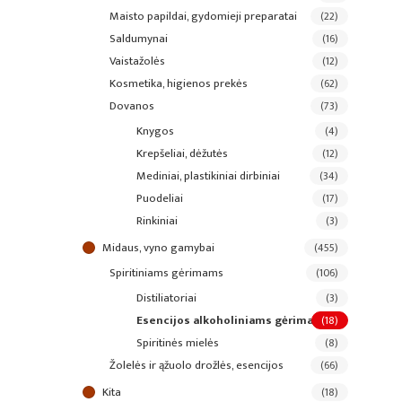
maisto papildai, gydomieji preparatai
(22)
saldumynai
(16)
vaistažolės
(12)
kosmetika, higienos prekės
(62)
dovanos
(73)
knygos
(4)
krepšeliai, dėžutės
(12)
mediniai, plastikiniai dirbiniai
(34)
puodeliai
(17)
rinkiniai
(3)
midaus, vyno gamybai
(455)
spiritiniams gėrimams
(106)
distiliatoriai
(3)
esencijos alkoholiniams gėrimams
(18)
spiritinės mielės
(8)
žolelės ir ąžuolo drožlės, esencijos
(66)
kita
(18)