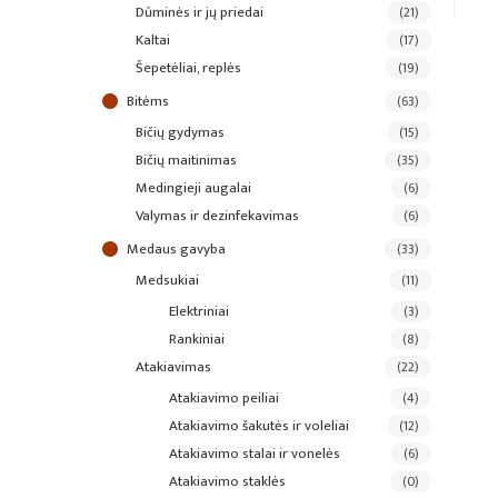
dūminės ir jų priedai
(21)
kaltai
(17)
šepetėliai, replės
(19)
bitėms
(63)
bičių gydymas
(15)
bičių maitinimas
(35)
medingieji augalai
(6)
valymas ir dezinfekavimas
(6)
medaus gavyba
(33)
medsukiai
(11)
elektriniai
(3)
rankiniai
(8)
atakiavimas
(22)
atakiavimo peiliai
(4)
atakiavimo šakutės ir voleliai
(12)
atakiavimo stalai ir vonelės
(6)
atakiavimo staklės
(0)