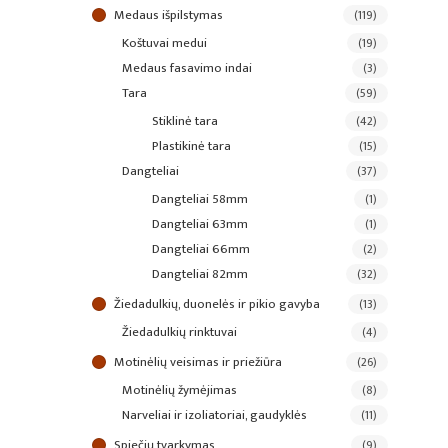
medaus išpilstymas
(119)
koštuvai medui
(19)
medaus fasavimo indai
(3)
tara
(59)
stiklinė tara
(42)
plastikinė tara
(15)
dangteliai
(37)
dangteliai 58mm
(1)
dangteliai 63mm
(1)
dangteliai 66mm
(2)
dangteliai 82mm
(32)
žiedadulkių, duonelės ir pikio gavyba
(13)
žiedadulkių rinktuvai
(4)
motinėlių veisimas ir priežiūra
(26)
motinėlių žymėjimas
(8)
narveliai ir izoliatoriai, gaudyklės
(11)
spiečių tvarkymas
(9)