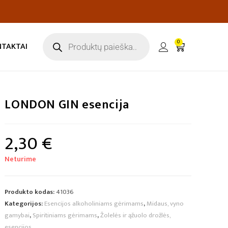
0
NTAKTAI
LONDON GIN esencija
2,30
€
Neturime
Produkto kodas:
41036
Kategorijos:
Esencijos alkoholiniams gėrimams
,
Midaus, vyno
gamybai
,
Spiritiniams gėrimams
,
Žolelės ir ąžuolo drožlės,
esencijos