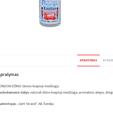
APRAŠYMAS
ATSILIE
Aprašymas
ONDON DŽINO skonio kvapioji medžiaga.
udedamosio dalys:
natūrali džino kvapioji medžiaga, aromatinis aliejus, drė
amintojas:
„Gert Strand“ AB, Švedija