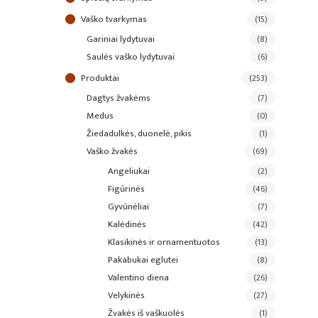
vaško tvarkymas
(15)
gariniai lydytuvai
(8)
saulės vaško lydytuvai
(6)
produktai
(253)
dagtys žvakėms
(7)
medus
(0)
žiedadulkės, duonelė, pikis
(1)
vaško žvakės
(69)
angeliukai
(2)
figūrinės
(46)
gyvūnėliai
(7)
kalėdinės
(42)
klasikinės ir ornamentuotos
(13)
pakabukai eglutei
(8)
valentino diena
(26)
velykinės
(27)
žvakės iš vaškuolės
(1)