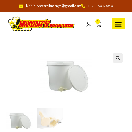
bitininkystesreikmenys@gmail.com
+370 650 60040
0