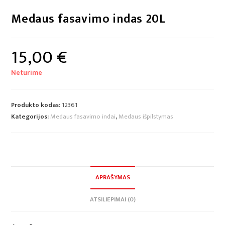
Medaus fasavimo indas 20L
15,00
€
Neturime
Produkto kodas:
12361
Kategorijos:
Medaus fasavimo indai
,
Medaus išpilstymas
APRAŠYMAS
ATSILIEPIMAI (0)