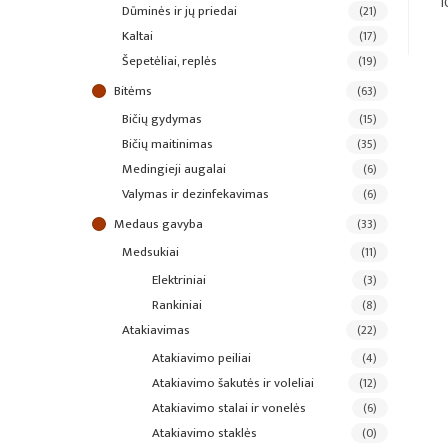
1
dūminės ir jų priedai
(21)
kaltai
(17)
šepetėliai, replės
(19)
bitėms
(63)
bičių gydymas
(15)
bičių maitinimas
(35)
medingieji augalai
(6)
valymas ir dezinfekavimas
(6)
medaus gavyba
(33)
medsukiai
(11)
elektriniai
(3)
rankiniai
(8)
atakiavimas
(22)
atakiavimo peiliai
(4)
atakiavimo šakutės ir voleliai
(12)
atakiavimo stalai ir vonelės
(6)
atakiavimo staklės
(0)