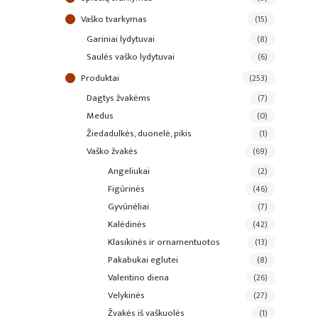
vaško tvarkymas
(15)
gariniai lydytuvai
(8)
saulės vaško lydytuvai
(6)
produktai
(253)
dagtys žvakėms
(7)
medus
(0)
žiedadulkės, duonelė, pikis
(1)
vaško žvakės
(69)
angeliukai
(2)
figūrinės
(46)
gyvūnėliai
(7)
kalėdinės
(42)
klasikinės ir ornamentuotos
(13)
pakabukai eglutei
(8)
valentino diena
(26)
velykinės
(27)
žvakės iš vaškuolės
(1)