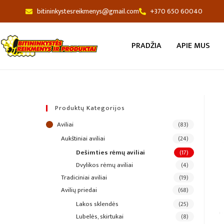
bitininkystesreikmenys@gmail.com
+370 650 60040
PRADŽIA
APIE MUS
Produktų Kategorijos
aviliai
(83)
aukštiniai aviliai
(24)
dešimties rėmų aviliai
(17)
dvylikos rėmų aviliai
(4)
tradiciniai aviliai
(19)
avilių priedai
(68)
lakos sklendės
(25)
lubelės, skirtukai
(8)