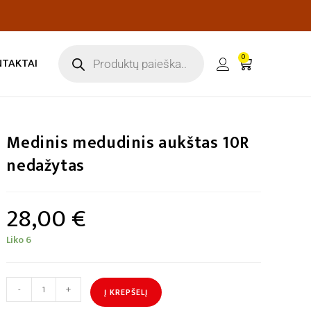
0
NTAKTAI
Medinis medudinis aukštas 10R
nedažytas
28,00
€
Liko 6
-
+
Į KREPŠELĮ