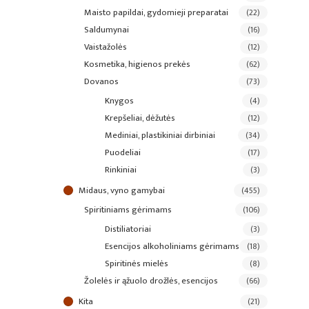
maisto papildai, gydomieji preparatai
(22)
saldumynai
(16)
vaistažolės
(12)
kosmetika, higienos prekės
(62)
dovanos
(73)
knygos
(4)
krepšeliai, dėžutės
(12)
mediniai, plastikiniai dirbiniai
(34)
puodeliai
(17)
rinkiniai
(3)
midaus, vyno gamybai
(455)
spiritiniams gėrimams
(106)
distiliatoriai
(3)
esencijos alkoholiniams gėrimams
(18)
spiritinės mielės
(8)
žolelės ir ąžuolo drožlės, esencijos
(66)
kita
(21)