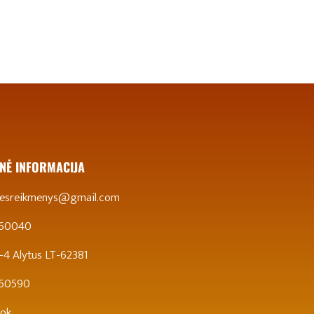
NĖ INFORMACIJA
stesreikmenys@gmail.com
 60040
 5-4 Alytus LT-62381
860590
ok