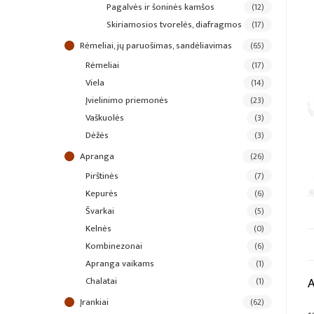
pagalvės ir šoninės kamšos
(12)
skiriamosios tvorelės, diafragmos
(17)
rėmeliai, jų paruošimas, sandėliavimas
(65)
rėmeliai
(17)
viela
(14)
įvielinimo priemonės
(23)
vaškuolės
(3)
dėžės
(3)
apranga
(26)
pirštinės
(7)
kepurės
(6)
švarkai
(5)
kelnės
(0)
kombinezonai
(6)
apranga vaikams
(1)
chalatai
(1)
įrankiai
(62)