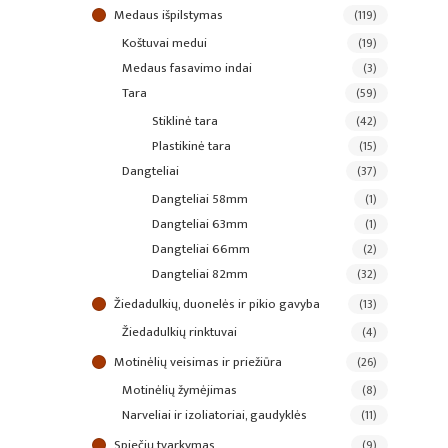
medaus išpilstymas
(119)
koštuvai medui
(19)
medaus fasavimo indai
(3)
tara
(59)
stiklinė tara
(42)
plastikinė tara
(15)
dangteliai
(37)
dangteliai 58mm
(1)
dangteliai 63mm
(1)
dangteliai 66mm
(2)
dangteliai 82mm
(32)
žiedadulkių, duonelės ir pikio gavyba
(13)
žiedadulkių rinktuvai
(4)
motinėlių veisimas ir priežiūra
(26)
motinėlių žymėjimas
(8)
narveliai ir izoliatoriai, gaudyklės
(11)
spiečių tvarkymas
(9)