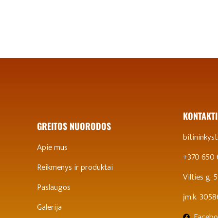
KONTAKTI
GREITOS NUORODOS
bitininky
Apie mus
+370 650
Reikmenys ir produktai
Vilties g.
Paslaugos
įm.k. 305
Galerija
Facebo