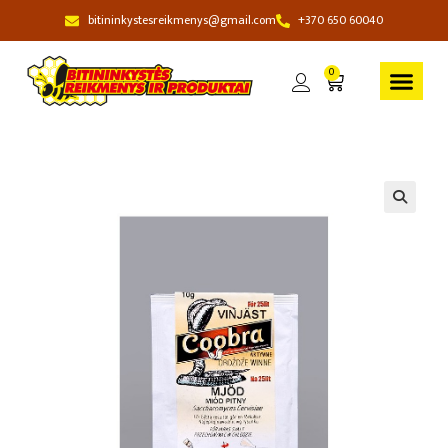
bitininkystesreikmenys@gmail.com
+370 650 60040
0