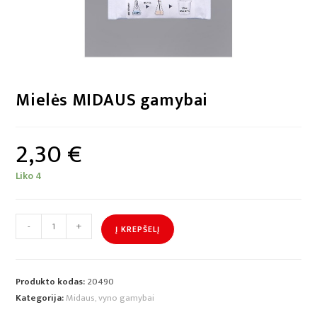
Mielės MIDAUS gamybai
2,30
€
Liko 4
-
+
Į KREPŠELĮ
Produkto kodas:
20490
Kategorija:
Midaus, vyno gamybai