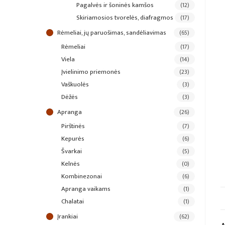
pagalvės ir šoninės kamšos
(12)
skiriamosios tvorelės, diafragmos
(17)
rėmeliai, jų paruošimas, sandėliavimas
(65)
rėmeliai
(17)
viela
(14)
įvielinimo priemonės
(23)
vaškuolės
(3)
dėžės
(3)
apranga
(26)
pirštinės
(7)
kepurės
(6)
švarkai
(5)
kelnės
(0)
kombinezonai
(6)
apranga vaikams
(1)
chalatai
(1)
įrankiai
(62)