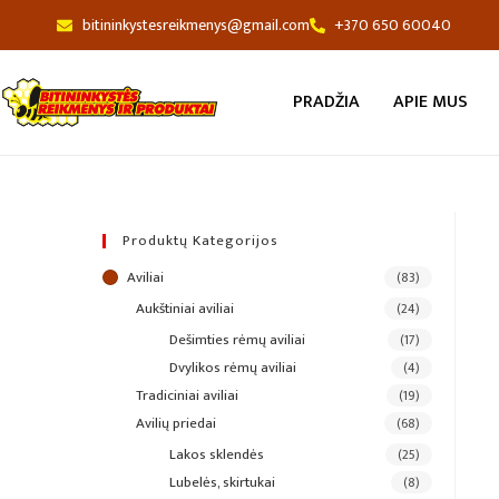
bitininkystesreikmenys@gmail.com
+370 650 60040
PRADŽIA
APIE MUS
Produktų Kategorijos
aviliai
(83)
aukštiniai aviliai
(24)
dešimties rėmų aviliai
(17)
dvylikos rėmų aviliai
(4)
tradiciniai aviliai
(19)
avilių priedai
(68)
lakos sklendės
(25)
lubelės, skirtukai
(8)