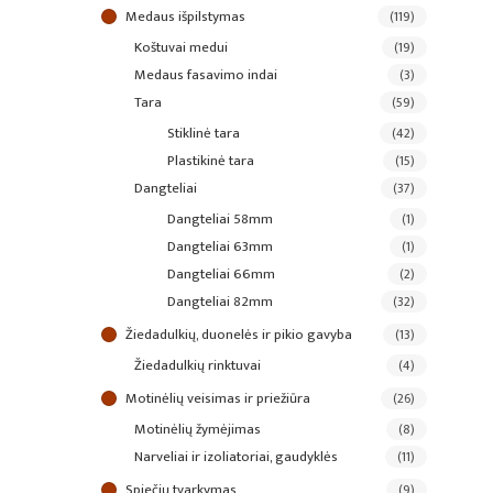
medaus išpilstymas
(119)
koštuvai medui
(19)
medaus fasavimo indai
(3)
tara
(59)
stiklinė tara
(42)
plastikinė tara
(15)
dangteliai
(37)
dangteliai 58mm
(1)
dangteliai 63mm
(1)
dangteliai 66mm
(2)
dangteliai 82mm
(32)
žiedadulkių, duonelės ir pikio gavyba
(13)
žiedadulkių rinktuvai
(4)
motinėlių veisimas ir priežiūra
(26)
motinėlių žymėjimas
(8)
narveliai ir izoliatoriai, gaudyklės
(11)
spiečių tvarkymas
(9)