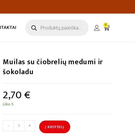
0
NTAKTAI
Muilas su čiobrelių medumi ir
šokoladu
2,70
€
Liko 5
-
+
Į KREPŠELĮ