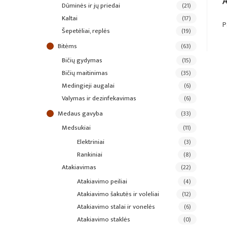
dūminės ir jų priedai
(21)
kaltai
(17)
P
šepetėliai, replės
(19)
bitėms
(63)
bičių gydymas
(15)
bičių maitinimas
(35)
medingieji augalai
(6)
valymas ir dezinfekavimas
(6)
medaus gavyba
(33)
medsukiai
(11)
elektriniai
(3)
rankiniai
(8)
atakiavimas
(22)
atakiavimo peiliai
(4)
atakiavimo šakutės ir voleliai
(12)
atakiavimo stalai ir vonelės
(6)
atakiavimo staklės
(0)