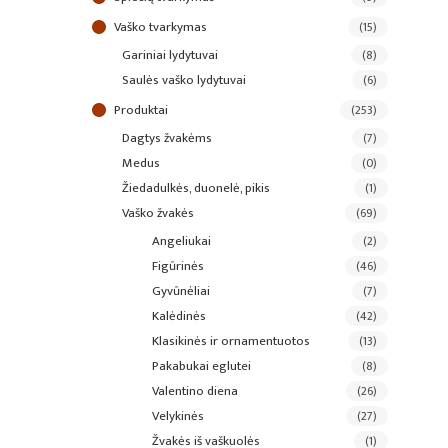
vaško tvarkymas
(15)
gariniai lydytuvai
(8)
saulės vaško lydytuvai
(6)
produktai
(253)
dagtys žvakėms
(7)
medus
(0)
žiedadulkės, duonelė, pikis
(1)
vaško žvakės
(69)
angeliukai
(2)
figūrinės
(46)
gyvūnėliai
(7)
kalėdinės
(42)
klasikinės ir ornamentuotos
(13)
pakabukai eglutei
(8)
valentino diena
(26)
velykinės
(27)
žvakės iš vaškuolės
(1)