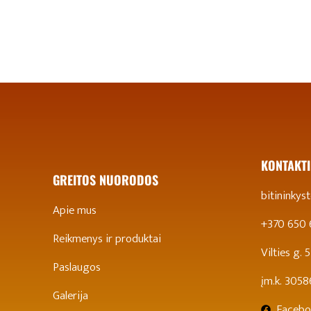
KONTAKTI
GREITOS NUORODOS
bitininky
Apie mus
+370 650
Reikmenys ir produktai
Vilties g.
Paslaugos
įm.k. 305
Galerija
Facebo