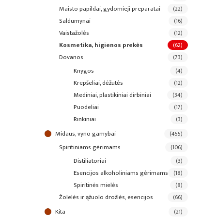
maisto papildai, gydomieji preparatai
(22)
saldumynai
(16)
vaistažolės
(12)
kosmetika, higienos prekės
(62)
dovanos
(73)
knygos
(4)
krepšeliai, dėžutės
(12)
mediniai, plastikiniai dirbiniai
(34)
puodeliai
(17)
rinkiniai
(3)
midaus, vyno gamybai
(455)
spiritiniams gėrimams
(106)
distiliatoriai
(3)
esencijos alkoholiniams gėrimams
(18)
spiritinės mielės
(8)
žolelės ir ąžuolo drožlės, esencijos
(66)
kita
(21)