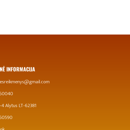
NĖ INFORMACIJA
stesreikmenys@gmail.com
 60040
 5-4 Alytus LT-62381
860590
ok