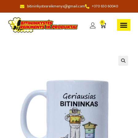
bitininkystesreikmenys@gmail.com
+370 650 60040
0