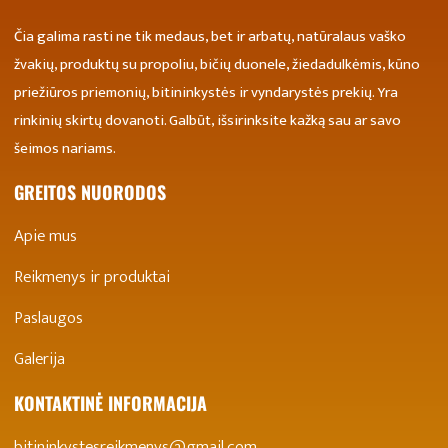
Čia galima rasti ne tik medaus, bet ir arbatų, natūralaus vaško
žvakių, produktų su propoliu, bičių duonele, žiedadulkėmis, kūno
priežiūros priemonių, bitininkystės ir vyndarystės prekių. Yra
rinkinių skirtų dovanoti. Galbūt, išsirinksite kažką sau ar savo
šeimos nariams.
GREITOS NUORODOS
Apie mus
Reikmenys ir produktai
Paslaugos
Galerija
KONTAKTINĖ INFORMACIJA
bitininkystesreikmenys@gmail.com