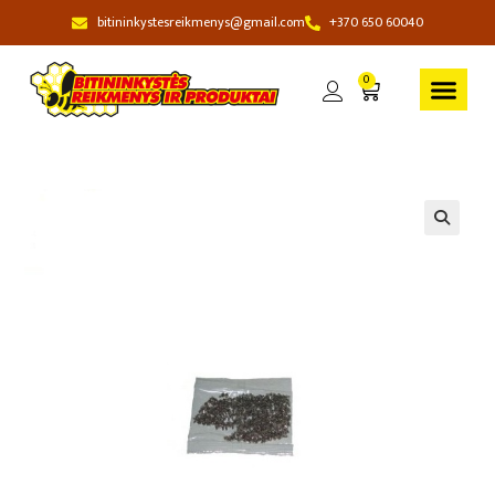
bitininkystesreikmenys@gmail.com
+370 650 60040
0