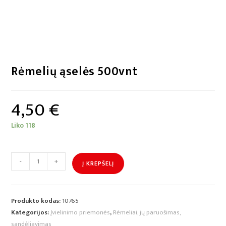
Rėmelių ąselės 500vnt
4,50
€
Liko 118
-
+
Į KREPŠELĮ
Produkto kodas:
10765
Kategorijos:
Įvielinimo priemonės
,
Rėmeliai, jų paruošimas,
sandėliavimas