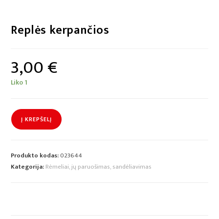
Replės kerpančios
3,00
€
Liko 1
Į KREPŠELĮ
Produkto kodas:
023644
Kategorija:
Rėmeliai, jų paruošimas, sandėliavimas