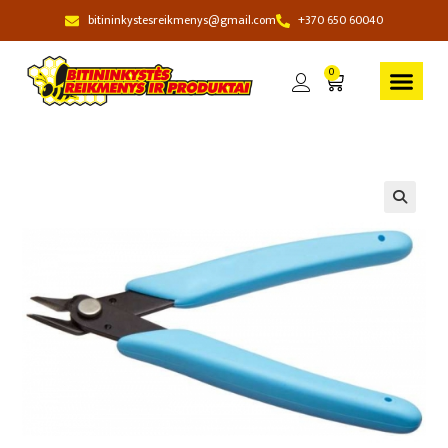
bitininkystesreikmenys@gmail.com
+370 650 60040
0