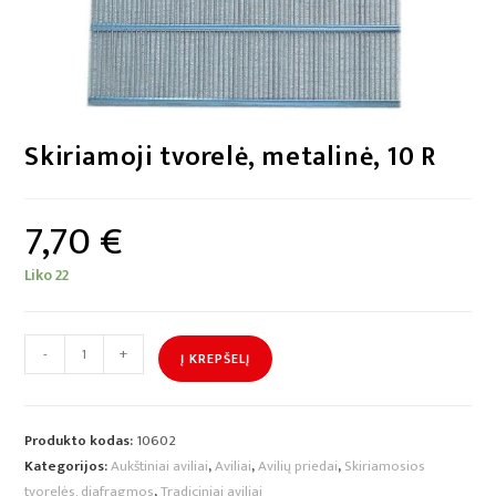
Skiriamoji tvorelė, metalinė, 10 R
7,70
€
Liko 22
-
+
Į KREPŠELĮ
Produkto kodas:
10602
Kategorijos:
Aukštiniai aviliai
,
Aviliai
,
Avilių priedai
,
Skiriamosios
tvorelės, diafragmos
,
Tradiciniai aviliai