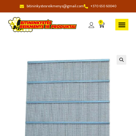
bitininkystesreikmenys@gmail.com
+370 650 60040
0