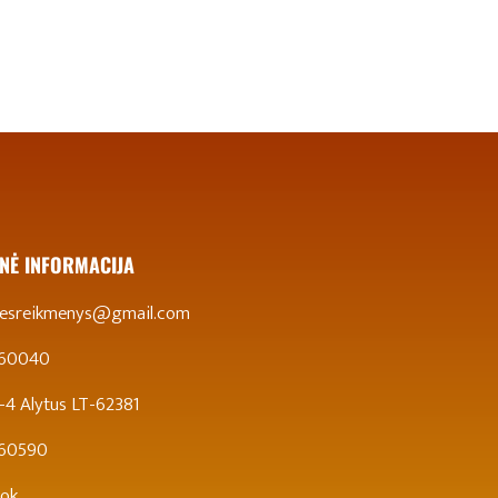
NĖ INFORMACIJA
stesreikmenys@gmail.com
 60040
 5-4 Alytus LT-62381
860590
ok