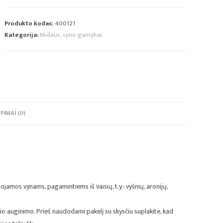
Produkto kodas:
400121
Kategorija:
Midaus, vyno gamybai
PIMAI (0)
amos vynams, pagamintiems iš vaisių, t.y.: vyšnių, aronijų,
io auginimo. Prieš naudodami pakelį su skysčiu suplakite, kad