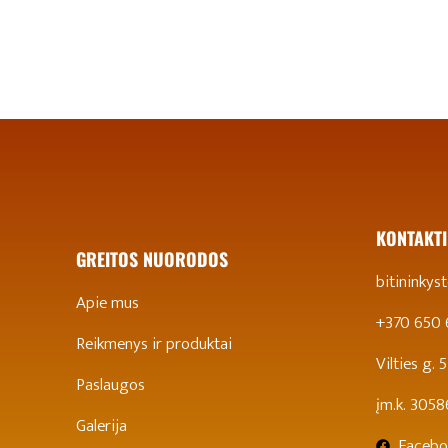
KONTAKTI
GREITOS NUORODOS
bitininky
Apie mus
+370 650
Reikmenys ir produktai
Vilties g.
Paslaugos
įm.k. 305
Galerija
Facebo