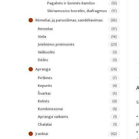
pagalvės ir šoninės kamšos
(12)
skiriamosios tvorelės, diafragmos
(17)
rėmeliai, jų paruošimas, sandėliavimas
(65)
rėmeliai
(17)
viela
(14)
įvielinimo priemonės
(23)
vaškuolės
(3)
dėžės
(3)
apranga
(26)
pirštinės
(7)
kepurės
(6)
švarkai
(5)
kelnės
(0)
S
kombinezonai
(6)
•
apranga vaikams
(1)
j
chalatai
(1)
•
įrankiai
(62)