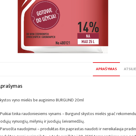
APRAŠYMAS
ATSILIE
Aprašymas
kystos vyno mielės be auginimo BURGUND 20ml
 Puikiai tinka raudoniesiems vynams – Burgund skystos mielės ypač rekomenduoj
uodųjų vynuogių, mėlynių ir juodųjų šeivamedžių.
 Paruošta naudojimui – produktas itin paprastas naudoti ir nereikalauja pradin