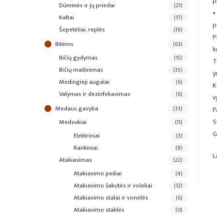
p
dūminės ir jų priedai
(21)
•
kaltai
(17)
p
šepetėliai, replės
(19)
P
bitėms
(63)
k
bičių gydymas
(15)
T
bičių maitinimas
(35)
y
medingieji augalai
(6)
K
valymas ir dezinfekavimas
(6)
v
medaus gavyba
(33)
P
S
medsukiai
(11)
G
elektriniai
(3)
rankiniai
(8)
L
atakiavimas
(22)
atakiavimo peiliai
(4)
atakiavimo šakutės ir voleliai
(12)
atakiavimo stalai ir vonelės
(6)
atakiavimo staklės
(0)