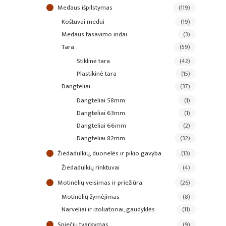
medaus išpilstymas
(119)
koštuvai medui
(19)
medaus fasavimo indai
(3)
tara
(59)
stiklinė tara
(42)
plastikinė tara
(15)
dangteliai
(37)
dangteliai 58mm
(1)
dangteliai 63mm
(1)
dangteliai 66mm
(2)
dangteliai 82mm
(32)
žiedadulkių, duonelės ir pikio gavyba
(13)
žiedadulkių rinktuvai
(4)
motinėlių veisimas ir priežiūra
(26)
motinėlių žymėjimas
(8)
narveliai ir izoliatoriai, gaudyklės
(11)
spiečių tvarkymas
(9)