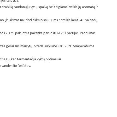
jos talpyklą.
ir stabilią raudonųjų vynų spalvą bei teigiamai veikia jų aromatą ir
mo. Jis skirtas naudoti akimirksniu. Jums nereikia laukti 48 valandų,
Vienos 20 ml pakuotės pakanka paruošti iki 25 l partijos. Produktas
ktas gerai susimaišytų, o tada supilkite į 20-25°C temperatūros
džiagų, kad fermentacija vyktų optimaliai.
 vandenilio fosfatas.