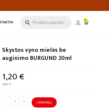
0
NTAKTAI
Skystos vyno mielės be
auginimo BURGUND 20ml
1,20
€
Liko 7
-
+
Į KREPŠELĮ