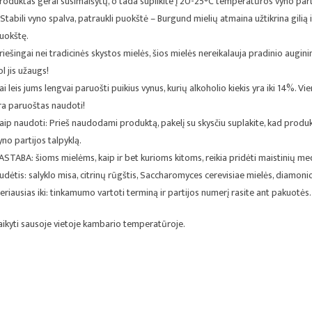
roduktas gerai susimaišytų, o tada supilkite į 20-25°C temperatūros vyno parti
 Stabili vyno spalva, patraukli puokštė – Burgund mielių atmaina užtikrina gilią 
uokštę.
riešingai nei tradicinės skystos mielės, šios mielės nereikalauja pradinio augini
ol jis užaugs!
ai leis jums lengvai paruošti puikius vynus, kurių alkoholio kiekis yra iki 14%. 
ra paruoštas naudoti!
aip naudoti: Prieš naudodami produktą, pakelį su skysčiu suplakite, kad produ
yno partijos talpyklą.
ASTABA: šioms mielėms, kaip ir bet kurioms kitoms, reikia pridėti maistinių me
udėtis: salyklo misa, citrinų rūgštis, Saccharomyces cerevisiae mielės, diamonio
eriausias iki: tinkamumo vartoti terminą ir partijos numerį rasite ant pakuotės.
aikyti sausoje vietoje kambario temperatūroje.