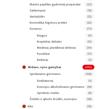
maisto papildai, gydomieji preparatai
(22)
saldumynai
(16)
vaistažolės
(12)
kosmetika, higienos prekės
(62)
dovanos
(73)
knygos
(4)
krepšeliai, dėžutės
(12)
mediniai, plastikiniai dirbiniai
(34)
puodeliai
(17)
rinkiniai
(3)
midaus, vyno gamybai
(455)
spiritiniams gėrimams
(106)
distiliatoriai
(3)
esencijos alkoholiniams gėrimams
(18)
spiritinės mielės
(8)
žolelės ir ąžuolo drožlės, esencijos
(66)
kita
(18)