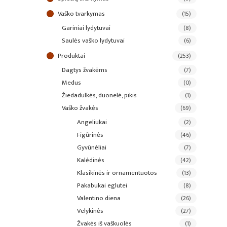
vaško tvarkymas
(15)
gariniai lydytuvai
(8)
saulės vaško lydytuvai
(6)
produktai
(253)
dagtys žvakėms
(7)
medus
(0)
žiedadulkės, duonelė, pikis
(1)
vaško žvakės
(69)
angeliukai
(2)
figūrinės
(46)
gyvūnėliai
(7)
kalėdinės
(42)
klasikinės ir ornamentuotos
(13)
pakabukai eglutei
(8)
valentino diena
(26)
velykinės
(27)
žvakės iš vaškuolės
(1)