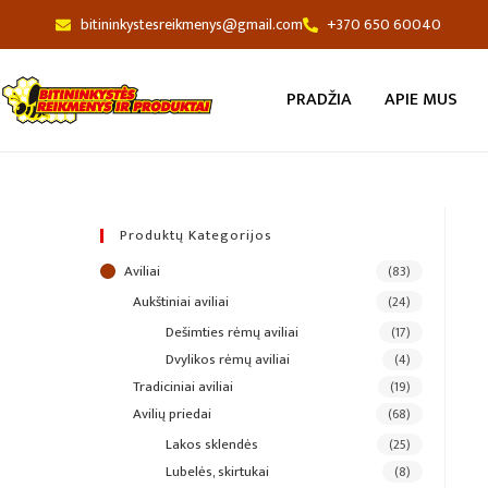
bitininkystesreikmenys@gmail.com
+370 650 60040
PRADŽIA
APIE MUS
Produktų Kategorijos
aviliai
(83)
aukštiniai aviliai
(24)
dešimties rėmų aviliai
(17)
dvylikos rėmų aviliai
(4)
tradiciniai aviliai
(19)
avilių priedai
(68)
lakos sklendės
(25)
lubelės, skirtukai
(8)