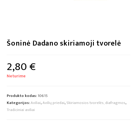
Šoninė Dadano skiriamoji tvorelė
2,80
€
Neturime
Produkto kodas:
10615
Kategorijos:
Aviliai
,
Avilių priedai
,
Skiriamosios tvorelės, diafragmos
,
Tradiciniai aviliai