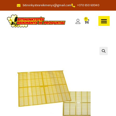
bitininkystesreikmenys@gmail.com
+370 650 60040
0