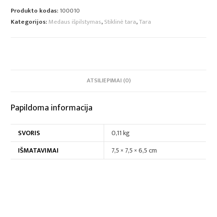
Produkto kodas:
100010
Kategorijos:
Medaus išpilstymas
,
Stiklinė tara
,
Tara
ATSILIEPIMAI (0)
Papildoma informacija
SVORIS
0,11 kg
IŠMATAVIMAI
7,5 × 7,5 × 6,5 cm