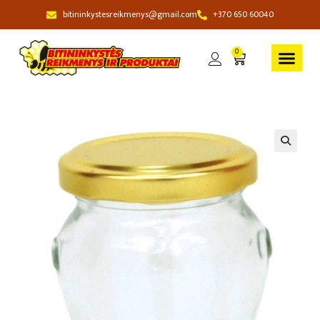
bitininkystesreikmenys@gmail.com
+370 650 60040
0