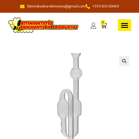
bitininkystesreikmenys@gmail.com
+370 650 60040
0