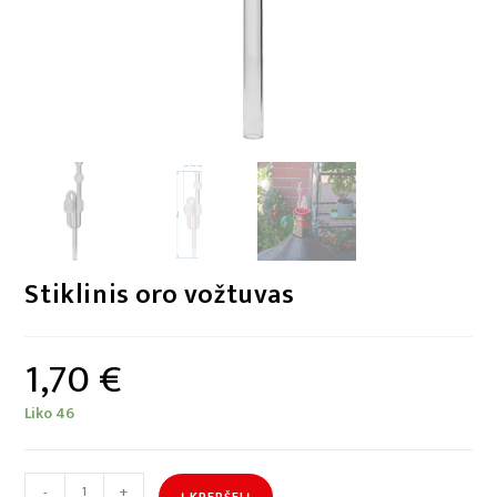
Stiklinis oro vožtuvas
1,70
€
Liko 46
-
+
Į KREPŠELĮ