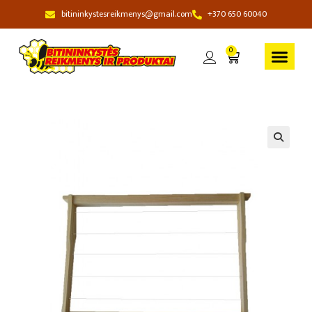
bitininkystesreikmenys@gmail.com
+370 650 60040
0