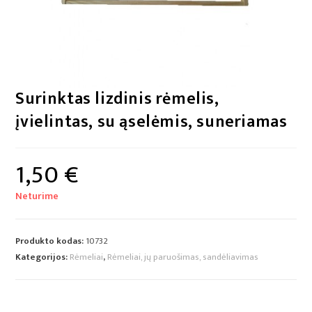
Surinktas lizdinis rėmelis,
įvielintas, su ąselėmis, suneriamas
1,50
€
Neturime
Produkto kodas:
10732
Kategorijos:
Rėmeliai
,
Rėmeliai, jų paruošimas, sandėliavimas