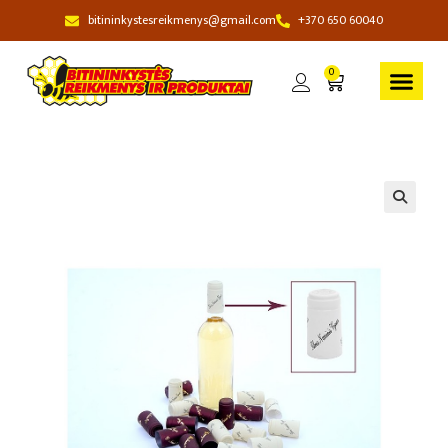
bitininkystesreikmenys@gmail.com
+370 650 60040
0