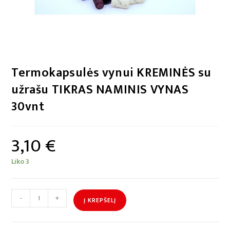
Termokapsulės vynui KREMINĖS su
užrašu TIKRAS NAMINIS VYNAS
30vnt
3,10
€
Liko 3
-
+
Į KREPŠELĮ