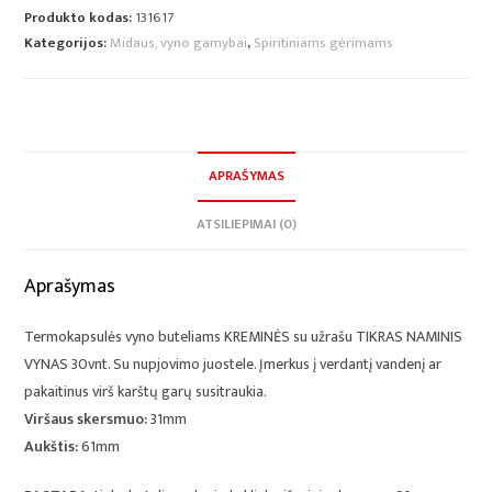
Produkto kodas:
131617
Kategorijos:
Midaus, vyno gamybai
,
Spiritiniams gėrimams
APRAŠYMAS
ATSILIEPIMAI (0)
Aprašymas
Termokapsulės vyno buteliams KREMINĖS su užrašu TIKRAS NAMINIS
VYNAS 30vnt. Su nupjovimo juostele. Įmerkus į verdantį vandenį ar
pakaitinus virš karštų garų susitraukia.
Viršaus skersmuo:
31mm
Aukštis:
61mm