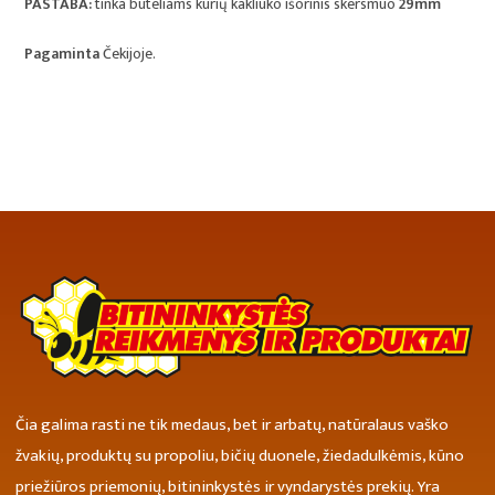
PASTABA:
tinka buteliams kurių kakliuko išorinis skersmuo
29mm
Pagaminta
Čekijoje.
Čia galima rasti ne tik medaus, bet ir arbatų, natūralaus vaško
žvakių, produktų su propoliu, bičių duonele, žiedadulkėmis, kūno
priežiūros priemonių, bitininkystės ir vyndarystės prekių. Yra