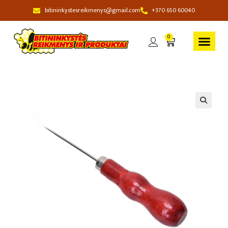
bitininkystesreikmenys@gmail.com
+370 650 60040
0