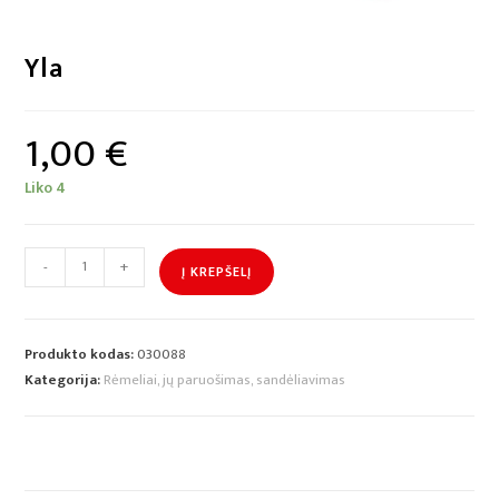
Yla
1,00
€
Liko 4
-
+
Į KREPŠELĮ
Produkto kodas:
030088
Kategorija:
Rėmeliai, jų paruošimas, sandėliavimas